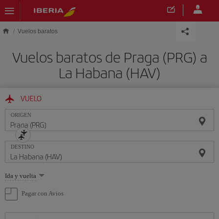
Saltar al contenido principal
Vuelos baratos
Vuelos baratos de Praga (PRG) a
La Habana (HAV)
VUELO
ORIGEN
DESTINO
Seleccione
Ida y vuelta
una
opción
Pagar con Avios