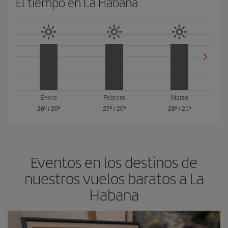
El tiempo en La Habana
Enero
Febrero
Marzo
26º
/
20º
27º
/
20º
28º
/
21º
Eventos en los destinos de
nuestros vuelos baratos a La
Habana