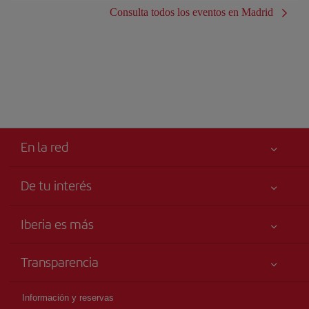
Consulta todos los eventos en Madrid
En la red
De tu interés
Iberia Joven
Mejor precio garantizado
Iberia es más
Tu seguridad es lo primero
Noticias y Novedades
Declaración de accesibilidad
Transparencia
Talento a bordo
Compromiso de servicio
Información Legal
Grupo Iberia
Publicidad
Información y reservas
Condiciones Transporte