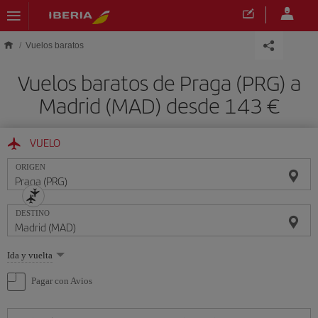
Saltar al contenido principal
Vuelos baratos
Vuelos baratos de Praga (PRG) a
Madrid (MAD) desde 143 €
VUELO
ORIGEN
DESTINO
Seleccione
Ida y vuelta
una
opción
Pagar con Avios