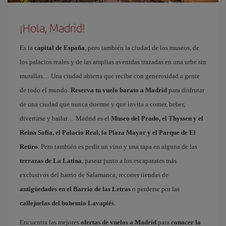
¡Hola, Madrid!
Es la
capital de España
, pero también la ciudad de los museos, de
los palacios reales y de las amplias avenidas trazadas en una urbe sin
murallas… Una ciudad abierta que recibe con generosidad a gente
de todo el mundo.
Reserva tu vuelo barato a Madrid
para disfrutar
de una ciudad que nunca duerme y que invita a comer, beber,
divertirse y bailar… Madrid es el
Museo del Prado, el Thyssen y el
Reina Sofía, el Palacio Real, la Plaza Mayor y el Parque de El
Retiro
. Pero también es pedir un vino y una tapa en alguna de las
terrazas de La Latina
, pasear junto a los escaparates más
exclusivos del barrio de Salamanca, recorrer tiendas de
antigüedades en el Barrio de las Letras
o perderse por las
callejuelas del bohemio Lavapiés
.
Encuentra las mejores
ofertas de vuelos a Madrid
para
conocer la