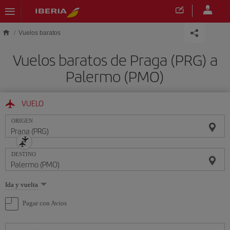
Saltar al contenido principal
Vuelos baratos
Vuelos baratos de Praga (PRG) a
Palermo (PMO)
VUELO
ORIGEN
DESTINO
Seleccione
Ida y vuelta
una
opción
Pagar con Avios