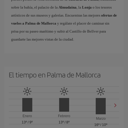
sobre la bahía, el palacio de la
Almudaina
, la
Lonja
o los tesoros
artísticos de sus museos y galerías. Encuentras las mejores
ofertas de
vuelos a Palma de Mallorca
y regálate el placer de caminar sin
prisa por su paseo marítimo y subir al Castillo de Bellver para
guardarte las mejores vistas de la ciudad.
El tiempo en Palma de Mallorca
Enero
Febrero
Marzo
13º
/
9º
13º
/
8º
16º
/
10º