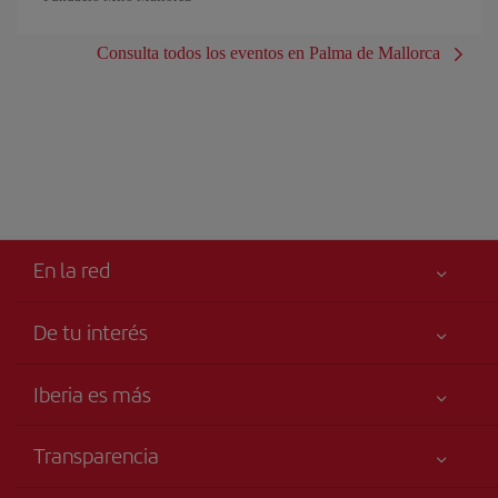
Consulta todos los eventos en Palma de Mallorca
En la red
De tu interés
Iberia Joven
Mejor precio garantizado
Iberia es más
Tu seguridad es lo primero
Noticias y Novedades
Declaración de accesibilidad
Transparencia
Talento a bordo
Compromiso de servicio
Información Legal