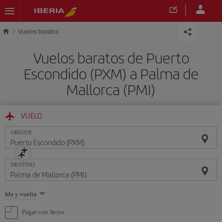
Saltar al contenido principal
Vuelos baratos
Vuelos baratos de Puerto
Escondido (PXM) a Palma de
Mallorca (PMI)
VUELO
ORIGEN
DESTINO
Seleccione
Ida y vuelta
una
opción
Pagar con Avios