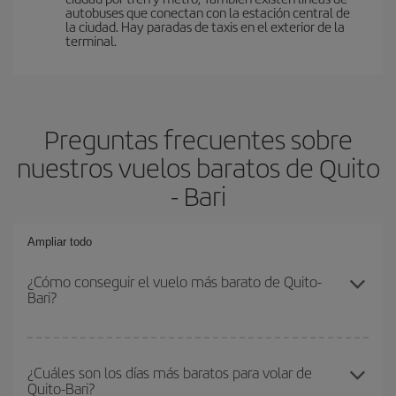
autobuses que conectan con la estación central de
la ciudad. Hay paradas de taxis en el exterior de la
terminal.
Preguntas frecuentes sobre
nuestros vuelos baratos de Quito
- Bari
Ampliar todo
¿Cómo conseguir el vuelo más barato de Quito-
Bari?
Podrás ahorrar en tu billete de avión de Quito-Bari-dest y
conseguir el vuelo más barato si evitas temporadas altas,
¿Cuáles son los días más baratos para volar de
Quito-Bari?
compras con antelación y puedes ser flexible con las fechas y