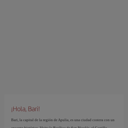
¡Hola, Bari!
Bari, la capital de la región de Apulia, es una ciudad costera con un
encanto histórico. Visita la Basílica de San Nicolás, el Castillo