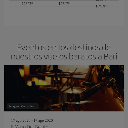
12º
/
7º
12º
/
7º
15º
/
9º
Eventos en los destinos de
nuestros vuelos baratos a Bari
Imagen: Venn-Photo
17 ago 2026 - 17 ago 2026
Il Mago Del Gelato