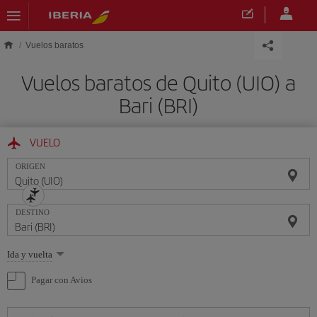
Saltar al contenido principal
Vuelos baratos
Vuelos baratos de Quito (UIO) a
Bari (BRI)
VUELO
ORIGEN
DESTINO
Seleccione
Ida y vuelta
una
opción
Pagar con Avios