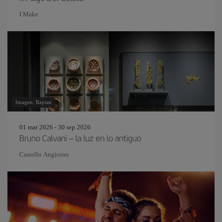
I Make
Imagen: Raytan
01 mar 2026 - 30 sep 2026
Bruno Calvani – la luz en lo antiguo
Castello Angioino