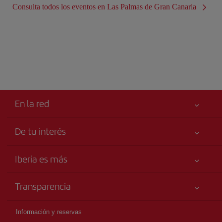
Consulta todos los eventos en Las Palmas de Gran Canaria
En la red
De tu interés
Iberia Joven
Mejor precio garantizado
Iberia es más
Tu seguridad es lo primero
Noticias y Novedades
Declaración de accesibilidad
Transparencia
Talento a bordo
Compromiso de servicio
Información Legal
Grupo Iberia
Publicidad
Información y reservas
Condiciones Transporte