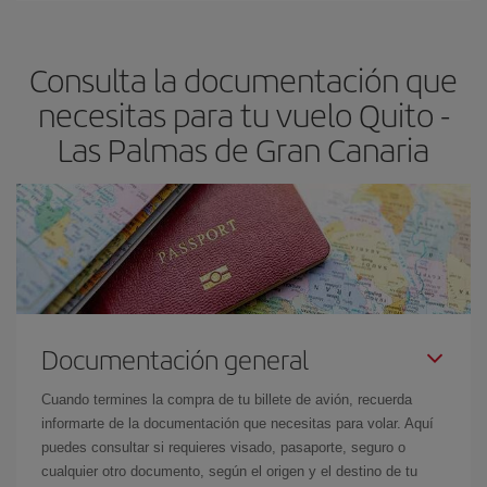
claves para encontrar los mejores precios son
anticiparte y ser
flexible.
Lo normal es que
cuanto antes
reserves tus billetes de
Consulta la documentación que
avión más baratos te saldrán. Además, si buscas los vuelos con
las fechas y los horarios del viaje un poco abiertos, podrás
elegir
necesitas para tu vuelo Quito -
el precio más barato.
Las Palmas de Gran Canaria
Documentación general
Cuando termines la compra de tu billete de avión, recuerda
informarte de la documentación que necesitas para volar. Aquí
puedes consultar si requieres visado, pasaporte, seguro o
cualquier otro documento, según el origen y el destino de tu