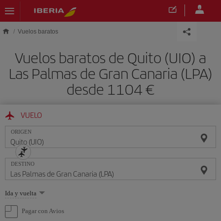
Saltar al contenido principal
Vuelos baratos
Vuelos baratos de Quito (UIO) a
Las Palmas de Gran Canaria (LPA)
desde 1104 €
VUELO
ORIGEN
DESTINO
Seleccione
Ida y vuelta
una
opción
Pagar con Avios