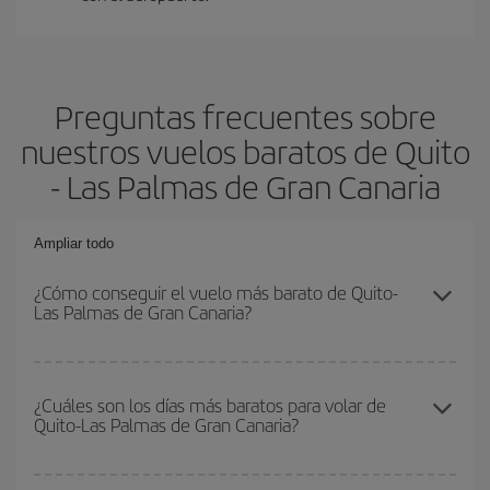
Preguntas frecuentes sobre
nuestros vuelos baratos de Quito
- Las Palmas de Gran Canaria
Ampliar todo
¿Cómo conseguir el vuelo más barato de Quito-
Las Palmas de Gran Canaria?
Podrás ahorrar en tu billete de avión de Quito-Las Palmas de Gran
Canaria-dest y conseguir el vuelo más barato si evitas
¿Cuáles son los días más baratos para volar de
Quito-Las Palmas de Gran Canaria?
temporadas altas, compras con antelación y puedes ser flexible
con las fechas y horarios de ida y vuelta.
Para saber qué días te saldrá más económico volar, solo tienes