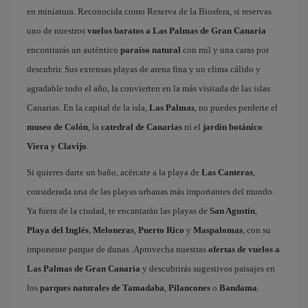
en miniatura. Reconocida como Reserva de la Biosfera, si reservas
uno de nuestros
vuelos baratos a Las Palmas de Gran Canaria
encontrarás un auténtico
paraíso natural
con mil y una caras por
descubrir. Sus extensas playas de arena fina y un clima cálido y
agradable todo el año, la convierten en la más visitada de las islas
Canarias. En la capital de la isla,
Las Palmas
, no puedes perderte el
museo de Colón
, la
catedral de Canarias
ni el
jardín botánico
Viera y Clavijo
.
Si quieres darte un baño, acércate a la playa de
Las Canteras
,
considerada una de las playas urbanas más importantes del mundo.
Ya fuera de la ciudad, te encantarán las playas de
San Agustín
,
Playa del Inglés
,
Meloneras
,
Puerto Rico
y
Maspalomas
, con su
imponente parque de dunas .Aprovecha nuestras
ofertas de vuelos a
Las Palmas de Gran Canaria
y descubrirás sugestivos paisajes en
los
parques naturales de Tamadaba
,
Pilancones
o
Bandama
.