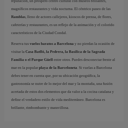
reputación, un próspero centro cultural con museos brillantes,
magníficos restaurantes y vida nocturna. El céntrico paseo de las
Ramblas
, lleno de actores callejeros, kioscos de prensa, de flores,
cafeterías y restaurantes, es un reflejo de la animación y el colorido
característicos de la Ciudad Condal.
Reserva tus
vuelos baratos a Barcelona
y no pierdas la ocasión de
visitar la
Casa Batlló, la Pedrera, la Basílica de la Sagrada
Familia o el Parque Güell
entre otros. Puedes desconectar frente al
mar en la popular
playa de la Barceloneta
. Si vuelas a Barcelona
debes tener en cuenta que, por su ubicación geográfica, la
gastronomía se nutre de lo mejor del mar y la montaña, una fusión
acertada de estos dos elementos que da valor a la cocina catalana y
define el verdadero estilo de vida mediterráneo. Barcelona es
brillante, rimbombante y maravillosa.