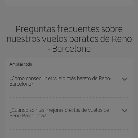
Preguntas frecuentes sobre
nuestros vuelos baratos de Reno
- Barcelona
Ampliar todo
¿Cómo conseguir el vuelo más barato de Reno-
Barcelona?
Podrás ahorrar en tu billete de avión de Reno-Barcelona-dest y
conseguir el vuelo más barato si evitas temporadas altas,
¿Cuándo son las mejores ofertas de vuelos de
Reno-Barcelona?
compras con antelación y puedes ser flexible con las fechas y
horarios de ida y vuelta.
Puedes conseguir los vuelos más baratos viajando
fuera de las