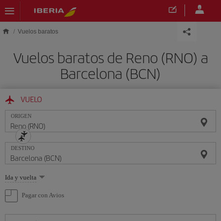
Saltar al contenido principal
Vuelos baratos
Vuelos baratos de Reno (RNO) a
Barcelona (BCN)
VUELO
ORIGEN
DESTINO
Seleccione
Ida y vuelta
una
opción
Pagar con Avios