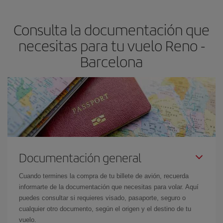
claves para encontrar los mejores precios son
anticiparte y ser
flexible.
Lo normal es que
cuanto antes
reserves tus billetes de
Consulta la documentación que
avión más baratos te saldrán. Además, si buscas los vuelos con
las fechas y los horarios del viaje un poco abiertos, podrás
elegir
necesitas para tu vuelo Reno -
el precio más barato.
Barcelona
Documentación general
Cuando termines la compra de tu billete de avión, recuerda
informarte de la documentación que necesitas para volar. Aquí
puedes consultar si requieres visado, pasaporte, seguro o
cualquier otro documento, según el origen y el destino de tu
vuelo.