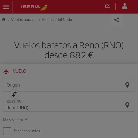
Saltar al contenido principal
Vuelos baratos
América del Norte
Vuelos baratos a Reno (RNO)
desde 882 €
VUELO
Origen
DESTINO
Seleccione
Ida y vuelta
una
opción
Pagar con Avios