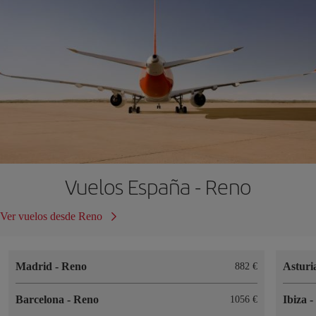
Vuelos España - Reno
Ver vuelos desde Reno
Madrid
-
Reno
Asturi
882 €
Barcelona
-
Reno
Ibiza
1056 €