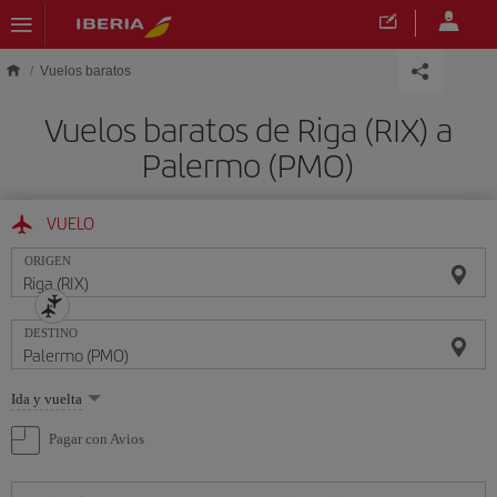
Saltar al contenido principal
Vuelos baratos
Vuelos baratos de Riga (RIX) a
Palermo (PMO)
VUELO
ORIGEN
DESTINO
Seleccione
Ida y vuelta
una
opción
Pagar con Avios