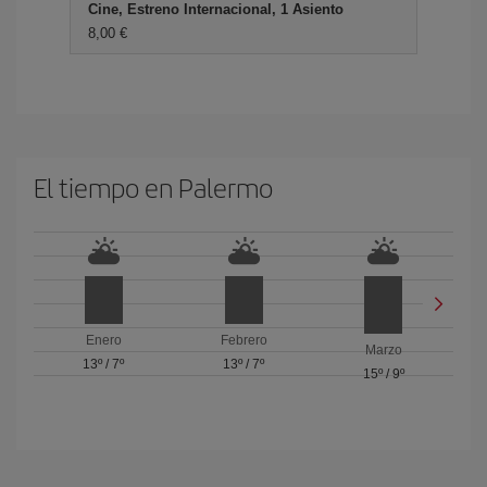
Cine, Estreno Internacional, 1 Asiento
8,00 €
El tiempo en Palermo
Enero
Febrero
Marzo
13º
/
7º
13º
/
7º
15º
/
9º