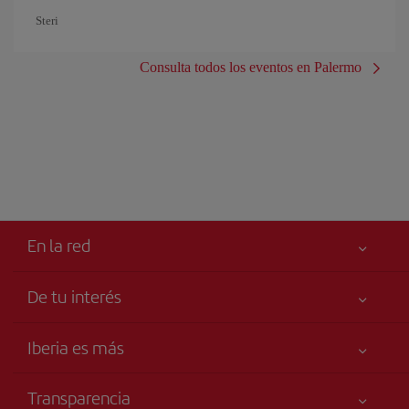
Steri
Consulta todos los eventos en Palermo
En la red
De tu interés
Iberia Joven
Mejor precio garantizado
Iberia es más
Tu seguridad es lo primero
Noticias y Novedades
Declaración de accesibilidad
Transparencia
Talento a bordo