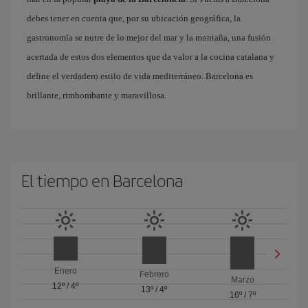
debes tener en cuenta que, por su ubicación geográfica, la
gastronomía se nutre de lo mejor del mar y la montaña, una fusión
acertada de estos dos elementos que da valor a la cocina catalana y
define el verdadero estilo de vida mediterráneo. Barcelona es
brillante, rimbombante y maravillosa.
El tiempo en Barcelona
Enero
Febrero
Marzo
12º
/
4º
13º
/
4º
16º
/
7º