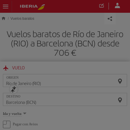
Saltar al contenido principal
Vuelos baratos
Vuelos baratos de Río de Janeiro
(RIO) a Barcelona (BCN) desde
706 €
VUELO
ORIGEN
DESTINO
Seleccione
Ida y vuelta
una
opción
Pagar con Avios