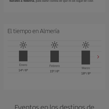
baratos a Almería
, para darse cuenta de que es un lugar de cine.
El tiempo en Almería
Enero
Febrero
Marzo
14º
/
6º
15º
/
6º
18º
/
8º
Eventos en los destinos de