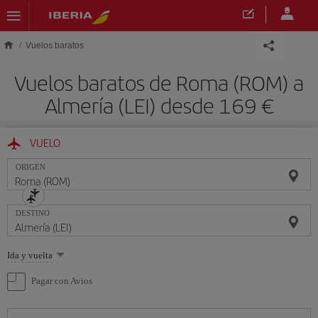
Saltar al contenido principal
Vuelos baratos
Vuelos baratos de Roma (ROM) a
Almería (LEI) desde 169 €
VUELO
ORIGEN
DESTINO
Seleccione
Ida y vuelta
una
opción
Pagar con Avios