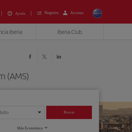
Registro
Acceso
Ayuda
cia Iberia
Iberia Club
am (AMS)
dulto
Buscar
o día/mes/año
Más Económica