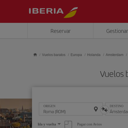
Saltar al contenido principal
Reservar
Gestionar
Vuelos baratos
Europa
Holanda
Amsterdam
Vuelos 
ORIGEN
DESTINO
Seleccione
Pagar con Avios
Ida y vuelta