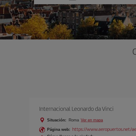
una
opción
Internacional Leonardo da Vinci
Situación:
Roma
Ver en mapa
https://www.aeropuertos.net/ae
Página web: