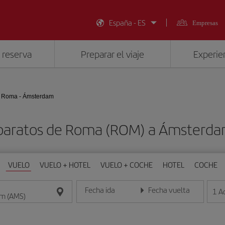
España - ES
Empresas
 reserva
Preparar el viaje
Experien
Roma - Ámsterdam
baratos de Roma (ROM) a Ámsterd
VUELO
VUELO + HOTEL
VUELO + COCHE
HOTEL
COCHE
Fecha ida
Fecha vuelta
1
A
Introduce la fecha en formato día/mes/año
Introduce la fecha en format