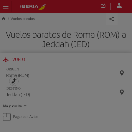
Saltar al contenido principal
Vuelos baratos
Vuelos baratos de Roma (ROM) a
Jeddah (JED)
VUELO
ORIGEN
DESTINO
Seleccione
Ida y vuelta
una
opción
Pagar con Avios