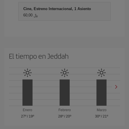
Cine, Estreno Internacional, 1 Asiento
60,00 ﷼
El tiempo en Jeddah
Enero
Febrero
Marzo
27º
/
19º
28º
/
20º
30º
/
21º