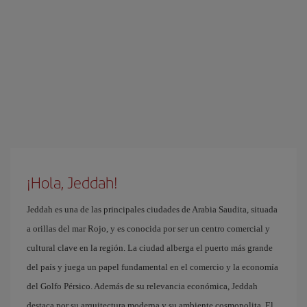
¡Hola, Jeddah!
Jeddah es una de las principales ciudades de Arabia Saudita, situada
a orillas del mar Rojo, y es conocida por ser un centro comercial y
cultural clave en la región. La ciudad alberga el puerto más grande
del país y juega un papel fundamental en el comercio y la economía
del Golfo Pérsico. Además de su relevancia económica, Jeddah
destaca por su arquitectura moderna y su ambiente cosmopolita. El