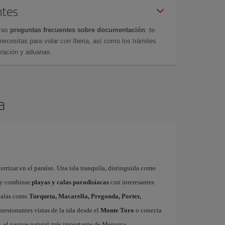
ntes
tras
preguntas frecuentes sobre documentación
: te
cesitas para volar con Iberia, así como los trámites
gración y aduanas.
a
errizar en el paraíso. Una isla tranquila, distinguida como
y combinar
playas y calas paradisíacas
con interesantes
 calas como
Turqueta, Macarella, Pregonda, Porter,
resionantes vistas de la isla desde el
Monte Toro
o conecta
u
, el parque natural más importante de Menorca.