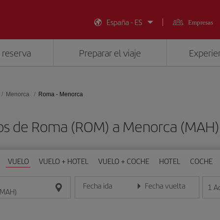
España - ES
Empresas
 reserva
Preparar el viaje
Experien
Menorca
Roma - Menorca
tos de Roma (ROM) a Menorca (MAH)
VUELO
VUELO + HOTEL
VUELO + COCHE
HOTEL
COCHE
Fecha ida
Fecha vuelta
1
A
Introduce la fecha en formato día/mes/año
Introduce la fecha en format