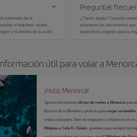
Preguntas frecue
da informarte de la
¿Tienes dudas? Consulta nues
sultar si requieres visado,
aclaramos los documentos que ne
rigen y el destino de tu vuelo.
específicos exigidos para la mi
Información útil para volar a Menorc
¡Hola, Menorca!
Aprovecha nuestras
ofertas de vuelos a Menorca
para at
Reserva de la Biosfera y perfecta para
viajar en familia
visitas culturales. Date un chapuzón y relájate al sol en
Mitjana o Cala Es Talaie
; guárdate para siempre las imp
con la naturaleza con un paseo por
S’Albufera des Gra