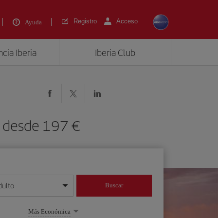
Registro
Acceso
Ayuda
cia Iberia
Iberia Club
 desde 197 €
dulto
Buscar
o día/mes/año
Más Económica