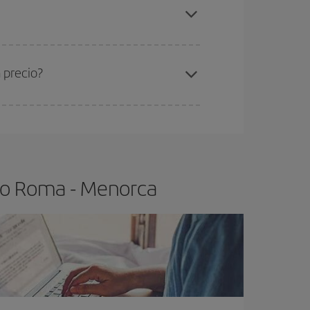
oma-Menorca-dest
.
ra el vuelo más barato.
 precio?
ser flexible.
Lo normal es que
cuanto antes
 poco abiertos, podrás
elegir el precio más
elo Roma - Menorca