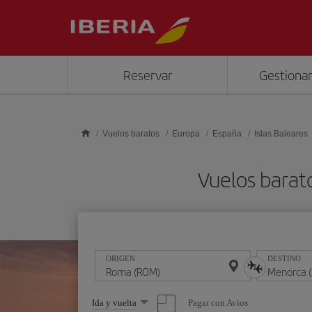
Saltar al contenido principal
Reservar
Gestionar
Vuelos baratos
Europa
España
Islas Baleares
Vuelos bara
ORIGEN
DESTINO
Seleccione
Pagar con Avios
Ida y vuelta