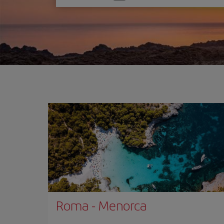
una
opción
Roma
-
Menorca