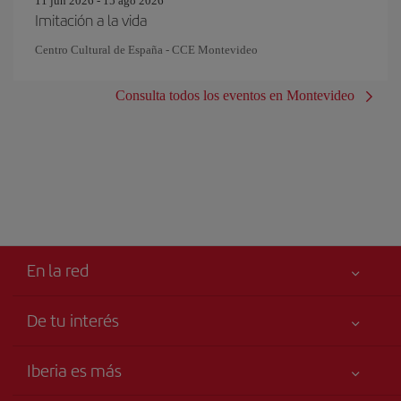
11 jun 2026 - 15 ago 2026
Imitación a la vida
Centro Cultural de España - CCE Montevideo
Consulta todos los eventos en Montevideo
En la red
De tu interés
Iberia Joven
Mejor precio garantizado
Iberia es más
Tu seguridad es lo primero