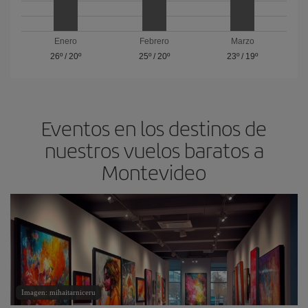
Enero
Febrero
Marzo
26º
/
20º
25º
/
20º
23º
/
19º
Eventos en los destinos de
nuestros vuelos baratos a
Montevideo
Imagen: mihaitarniceru