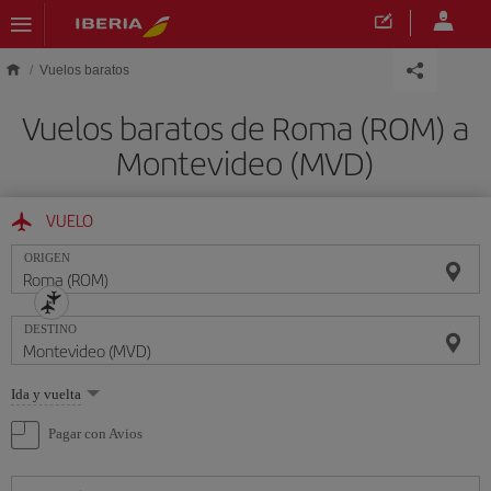
Saltar al contenido principal
Vuelos baratos
Vuelos baratos de Roma (ROM) a
Montevideo (MVD)
VUELO
ORIGEN
DESTINO
Seleccione
Ida y vuelta
una
opción
Pagar con Avios