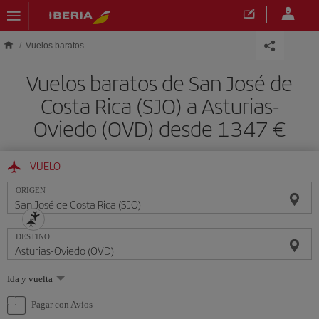
Saltar al contenido principal
Vuelos baratos
Vuelos baratos de San José de
Costa Rica (SJO) a Asturias-
Oviedo (OVD) desde 1347 €
VUELO
ORIGEN
DESTINO
Seleccione
Ida y vuelta
una
opción
Pagar con Avios