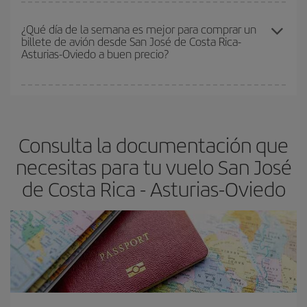
Costa Rica-Asturias-Oviedo-dest
.
En Iberia, tenemos distintas tarifas para garantizarte el mejor
precio según tus necesidades de viaje. La tarifa básica, te
¿Qué día de la semana es mejor para comprar un
billete de avión desde San José de Costa Rica-
asegura el vuelo más barato.
Asturias-Oviedo a buen precio?
Cualquier día de la semana puedes encontrar vuelos baratos. Las
claves para encontrar los mejores precios son
anticiparte y ser
flexible.
Lo normal es que
cuanto antes
reserves tus billetes de
Consulta la documentación que
avión más baratos te saldrán. Además, si buscas los vuelos con
las fechas y los horarios del viaje un poco abiertos, podrás
elegir
necesitas para tu vuelo San José
el precio más barato.
de Costa Rica - Asturias-Oviedo