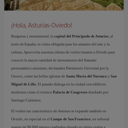
¡Hola, Asturias-Oviedo!
Burguesa y monumental, la
capital del Principado de Asturias
, al
norte de España, es visita obligada para los amantes del arte y la
cultura. Aprovecha nuestras ofertas de vuelos baratos a Oviedo para
conocer la mayor cantidad de monumentos del llamado
prerrománico asturiano, declarados Patrimonio Universal por la
Unesco, como las bellas iglesias de
Santa María del Naranco
y
San
Miguel de Lillo
. El pasado dialoga en la ciudad con edificios
modernos como el icónico
Palacio de Congresos
diseñado por
Santiago Calatrava.
El verdor tan característico de Asturias se expande también en
Oviedo, en especial en el
Campo de San Francisco
, un señorial
parque de 90.000 metros cuadrados situado en pleno centro y