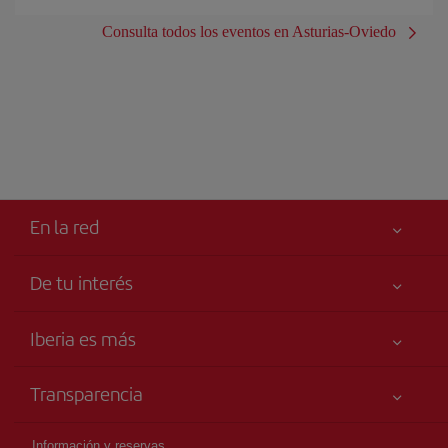
Consulta todos los eventos en Asturias-Oviedo
En la red
De tu interés
Iberia Joven
Mejor precio garantizado
Iberia es más
Tu seguridad es lo primero
Noticias y Novedades
Declaración de accesibilidad
Transparencia
Talento a bordo
Compromiso de servicio
Información Legal
Grupo Iberia
Publicidad
Información y reservas