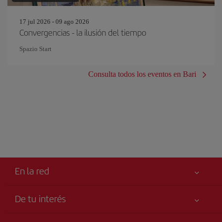
17 jul 2026 - 09 ago 2026
Convergencias - la ilusión del tiempo
Spazio Start
Consulta todos los eventos en Bari
En la red
De tu interés
Iberia Joven
Mejor precio garantizado