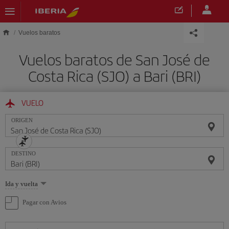
Saltar al contenido principal
Vuelos baratos
Vuelos baratos de San José de
Costa Rica (SJO) a Bari (BRI)
VUELO
ORIGEN
DESTINO
Seleccione
Ida y vuelta
una
opción
Pagar con Avios