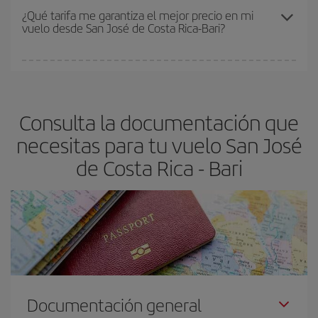
Los precios dependen de las plazas que queden libres en el vuelo
¿Qué tarifa me garantiza el mejor precio en mi
vuelo desde San José de Costa Rica-Bari?
y de que las tarifas más baratas (turista) estén disponibles o se
vayan agotando. Por eso, comprar con antelación es
fundamental
para conseguir
vuelos baratos a San José de
En Iberia, tenemos distintas tarifas para garantizarte el mejor
Costa Rica-Bari-dest
.
precio según tus necesidades de viaje. La tarifa básica, te
asegura el vuelo más barato.
Consulta la documentación que
necesitas para tu vuelo San José
de Costa Rica - Bari
Documentación general