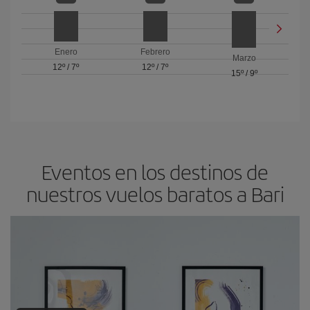
Enero
Febrero
Marzo
12º
/
7º
12º
/
7º
15º
/
9º
Eventos en los destinos de
nuestros vuelos baratos a Bari