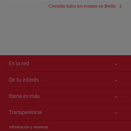
Consulta todos los eventos en Berlín
En la red
De tu interés
Iberia Joven
Mejor precio garantizado
Iberia es más
Tu seguridad es lo primero
Noticias y Novedades
Declaración de accesibilidad
Transparencia
Talento a bordo
Compromiso de servicio
Información Legal
Grupo Iberia
Publicidad
Información y reservas