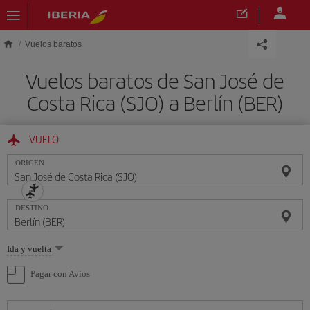
Saltar al contenido principal
Vuelos baratos
Vuelos baratos de San José de
Costa Rica (SJO) a Berlín (BER)
VUELO
ORIGEN
DESTINO
Seleccione
Ida y vuelta
una
opción
Pagar con Avios