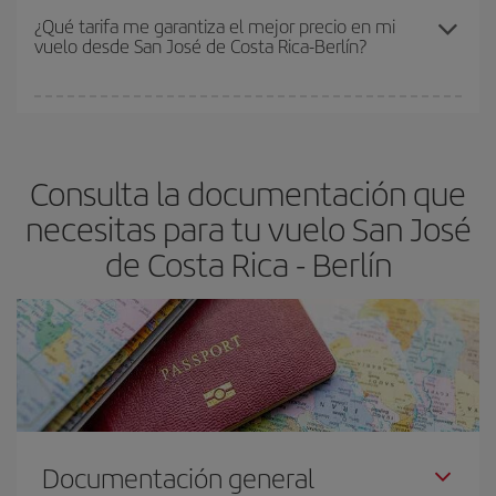
Los precios dependen de las plazas que queden libres en el vuelo
¿Qué tarifa me garantiza el mejor precio en mi
vuelo desde San José de Costa Rica-Berlín?
y de que las tarifas más baratas (turista) estén disponibles o se
vayan agotando. Por eso, comprar con antelación es
fundamental
para conseguir
vuelos baratos a San José de
En Iberia, tenemos distintas tarifas para garantizarte el mejor
Costa Rica-Berlín-dest
.
precio según tus necesidades de viaje. La tarifa básica, te
asegura el vuelo más barato.
Consulta la documentación que
necesitas para tu vuelo San José
de Costa Rica - Berlín
Documentación general