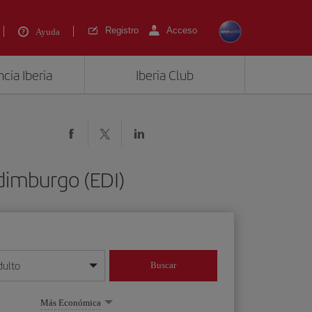
Registro
Acceso
Ayuda
cia Iberia
Iberia Club
Edimburgo (EDI)
dulto
Buscar
o día/mes/año
Más Económica