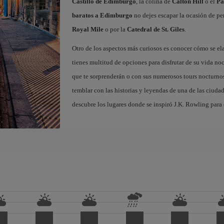
Castillo de Edimburgo
, la colina de
Calton Hill
o el
Pa
baratos a Edimburgo
no dejes escapar la ocasión de per
Royal Mile
o por la
Catedral de St. Giles
.
Otro de los aspectos más curiosos es conocer cómo se el
tienes multitud de opciones para disfrutar de su vida noc
que te sorprenderán o con sus numerosos tours nocturnos
temblar con las historias y leyendas de una de las ciuda
descubre los lugares donde se inspiró J.K. Rowling para c