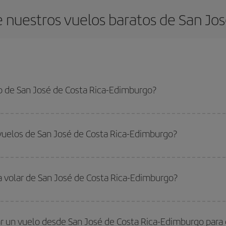
 nuestros vuelos baratos de San Jos
o de San José de Costa Rica-Edimburgo?
é de Costa Rica-Edimburgo-dest y conseguir el vuelo más barato si evitas te
lta.
vuelos de San José de Costa Rica-Edimburgo?
do
fuera de las temporadas altas
. Aunque depende de tu destino, por lo gen
 alta. Además, sobre todo si estás pensando en una escapada de fin de sem
a volar de San José de Costa Rica-Edimburgo?
ar, solo tienes que empezar una consulta en nuestro
buscador de vuelos ba
. Te mostraremos los vuelos más baratos, no solo
para tu consulta, sino pa
r un vuelo desde San José de Costa Rica-Edimburgo para 