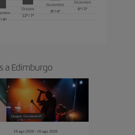
Diciembre
Noviembre
Octubre
6º
/
2º
8º
/
4º
iembre
12º
/
7º
º
/
9º
os a Edimburgo
Imagen: Gorodenkoff
16 ago 2026 - 16 ago 2026