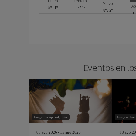
Enero
Febrero
Marzo
Ab
5º
/
1º
6º
/
1º
8º
/
2º
10º
Eventos en lo
Imagen: shapovalphoto
Imagen: Kozl
08 ago 2026 - 15 ago 2026
18 ago 20