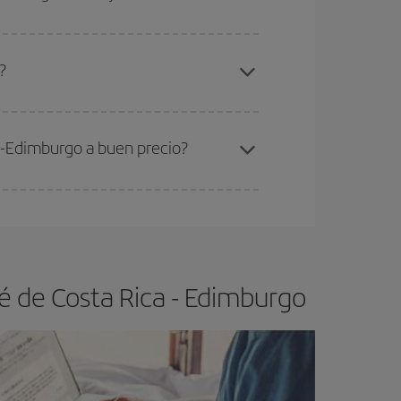
gunos
horarios
puede que te hagan ahorrar aún
elo y de que las tarifas más baratas (turista)
an José de Costa Rica-Edimburgo-dest
.
?
ra el vuelo más barato.
a-Edimburgo a buen precio?
ser flexible.
Lo normal es que
cuanto antes
 poco abiertos, podrás
elegir el precio más
é de Costa Rica - Edimburgo