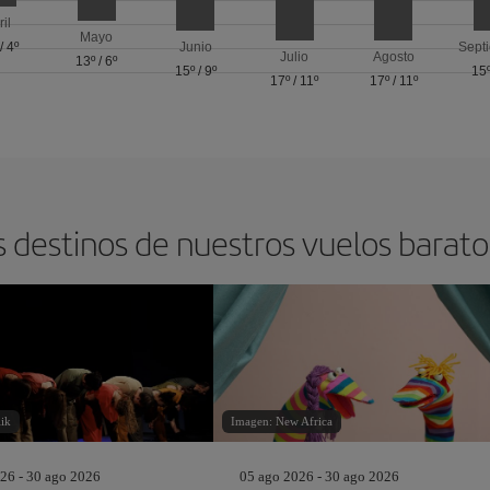
ril
Mayo
/
4º
Junio
Sept
Julio
Agosto
13º
/
6º
15º
/
9º
15
17º
/
11º
17º
/
11º
s destinos de nuestros vuelos barat
ik
Imagen: New Africa
26 - 30 ago 2026
05 ago 2026 - 30 ago 2026