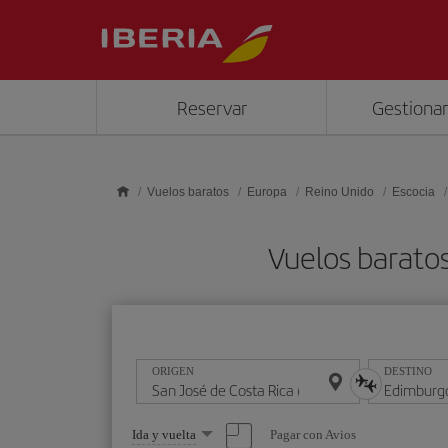
Saltar al contenido principal
Reservar
Gestionar
Vuelos baratos
Europa
Reino Unido
Escocia
Vuelos baratos
ORIGEN
DESTINO
Seleccione
Pagar con Avios
Ida y vuelta