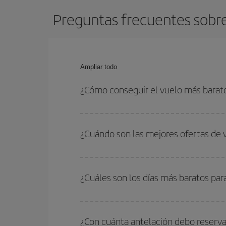
Preguntas frecuentes sobre
Ampliar todo
¿Cómo conseguir el vuelo más barat
Podrás ahorrar en tu billete de avión de San Jos
ser flexible con las fechas y horarios de ida y vue
¿Cuándo son las mejores ofertas de 
Puedes conseguir los vuelos más baratos viajan
periodos de vacaciones escolares son temporada
¿Cuáles son los días más baratos par
precios encontrarás.
Para saber qué días te saldrá más económico vol
quieres ir y en qué fechas habías pensado viajar
¿Con cuánta antelación debo reserva