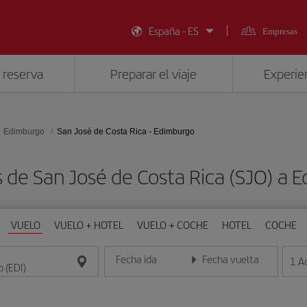
España - ES
Empresas
 reserva
Preparar el viaje
Experien
Edimburgo
San José de Costa Rica - Edimburgo
 de San José de Costa Rica (SJO) a 
VUELO
VUELO + HOTEL
VUELO + COCHE
HOTEL
COCHE
Fecha ida
Fecha vuelta
1
A
Introduce la fecha en formato día/mes/año
Introduce la fecha en format