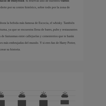
lacio de Holyrood
. Si reservas uno de nuestros
vuelos
derte por su centro histórico, sobre todo por la zona de
abora la bebida más famosa de Escocia, el whisky. También
turna, ya que se encuentra llena de bares, pubs y restaurantes
 de fantasmas entre callejuelas y cementerios que te harán
des más embrujadas del mundo. Y si eres fan de Harry Potter,
rear su historia.