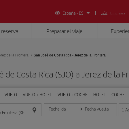
España - ES
Empresas
 reserva
Preparar el viaje
Experien
erez de la Frontera
San José de Costa Rica - Jerez de la Frontera
é de Costa Rica (SJO) a Jerez de la 
VUELO
VUELO + HOTEL
VUELO + COCHE
HOTEL
COCHE
Fecha ida
Fecha vuelta
1
A
Introduce la fecha en formato día/mes/año
Introduce la fecha en format