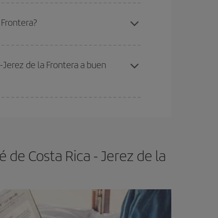
elo y de que las tarifas más baratas (turista)
n José de Costa Rica-Jerez de la Frontera-
 Frontera?
ra el vuelo más barato.
-Jerez de la Frontera a buen
ser flexible.
Lo normal es que
cuanto antes
 poco abiertos, podrás
elegir el precio más
 de Costa Rica - Jerez de la