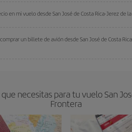
s encontrarás. Los precios dependen de las plazas que queden libres en el vu
 comprar con antelación es
fundamental
para conseguir
vuelos baratos a Sa
ecio en mi vuelo desde San José de Costa Rica-Jerez de la
arte el mejor precio según tus necesidades de viaje. La tarifa básica, te asegu
comprar un billete de avión desde San José de Costa Rica
os baratos. Las claves para encontrar los mejores precios son
anticiparte y 
drán. Además, si buscas los vuelos con las fechas y los horarios del viaje un
ue necesitas para tu vuelo San José
Frontera