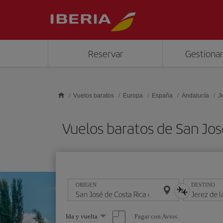
Saltar al contenido principal
Reservar
Gestionar
Vuelos baratos
Europa
España
Andalucía
J
Vuelos baratos de San Jos
ORIGEN
DESTINO
Seleccione
Pagar con Avios
Ida y vuelta