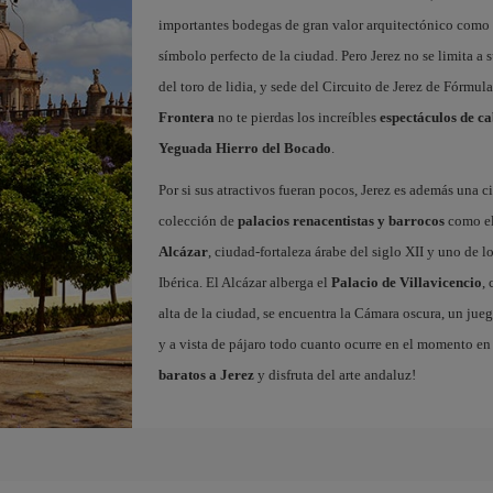
importantes bodegas de gran valor arquitectónico como 
símbolo perfecto de la ciudad. Pero Jerez no se limita a s
del toro de lidia, y sede del Circuito de Jerez de Fórmul
Frontera
no te pierdas los increíbles
espectáculos de ca
Yeguada Hierro del Bocado
.
Por si sus atractivos fueran pocos, Jerez es además una
colección de
palacios renacentistas y barrocos
como e
Alcázar
, ciudad-fortaleza árabe del siglo XII y uno de 
Ibérica. El Alcázar alberga el
Palacio de Villavicencio
,
alta de la ciudad, se encuentra la Cámara oscura, un jueg
y a vista de pájaro todo cuanto ocurre en el momento en 
baratos a Jerez
y disfruta del arte andaluz!