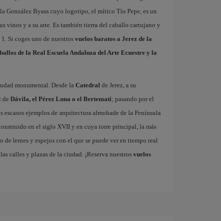
la González Byass cuyo logotipo, el mítico Tío Pepe, es un
us vinos y a su arte. Es también tierra del caballo cartujano y
a 1. Si coges uno de nuestros
vuelos baratos a Jerez de la
ballos de la Real Escuela Andaluza del Arte Ecuestre y la
 ciudad monumental. Desde la
Catedral
de Jerez, a su
l de
Dávila, el Pérez Luna o el Bertemati
; pasando por el
los escasos ejemplos de arquitectura almohade de la Península
 construido en el siglo XVII y en cuya torre principal, la más
o de lentes y espejos con el que se puede ver en tiempo real
las calles y plazas de la ciudad. ¡Reserva nuestros
vuelos