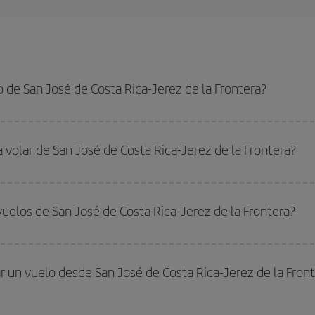
 de San José de Costa Rica-Jerez de la Frontera?
 de Costa Rica-Jerez de la Frontera-dest y conseguir el vuelo más barato si 
da y vuelta.
 volar de San José de Costa Rica-Jerez de la Frontera?
ar, solo tienes que empezar una consulta en nuestro
buscador de vuelos ba
. Te mostraremos los vuelos más baratos, no solo
para tu consulta, sino pa
uelos de San José de Costa Rica-Jerez de la Frontera?
s, busca en las diferentes opciones de vuelo que te ofrecemos cada día: al
do
fuera de las temporadas altas
. Aunque depende de tu destino, por lo gen
 alta. Además, sobre todo si estás pensando en una escapada de fin de sem
 un vuelo desde San José de Costa Rica-Jerez de la Front