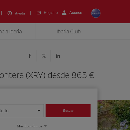
Registro
Acceso
Ayuda
cia Iberia
Iberia Club
Frontera (XRY) desde 865 €
dulto
Buscar
o día/mes/año
Más Económica