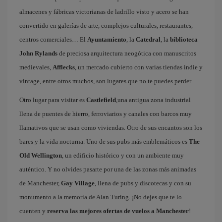
almacenes y fábricas victorianas de ladrillo visto y acero se han
convertido en galerías de arte, complejos culturales, restaurantes,
centros comerciales… El
Ayuntamiento
, la
Catedral
, la
biblioteca
John Rylands
de preciosa arquitectura neogótica con manuscritos
medievales,
Afflecks
, un mercado cubierto con varias tiendas indie y
vintage, entre otros muchos, son lugares que no te puedes perder.
Otro lugar para visitar es
Castlefield
,una antigua zona industrial
llena de puentes de hierro, ferroviarios y canales con barcos muy
llamativos que se usan como viviendas. Otro de sus encantos son los
bares y la vida nocturna. Uno de sus pubs más emblemáticos es
The
Old Wellington
, un edificio histórico y con un ambiente muy
auténtico. Y no olvides pasarte por una de las zonas más animadas
de Manchester,
Gay Village
, llena de pubs y discotecas y con su
monumento a la memoria de Alan Turing. ¡No dejes que te lo
cuenten y
reserva las mejores ofertas de vuelos a Manchester
!