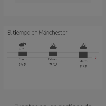
El tiempo en Mánchester
Enero
Febrero
Marzo
6º
/
2º
7º
/
1º
9º
/
2º