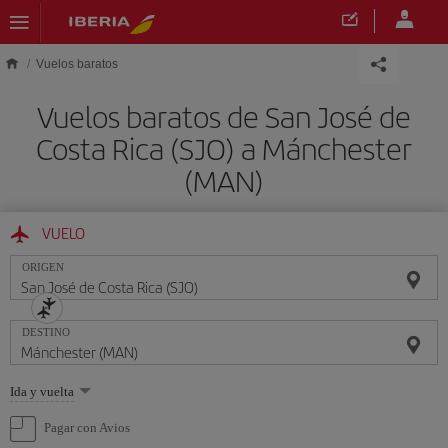
Saltar al contenido principal
Vuelos baratos
Vuelos baratos de San José de
Costa Rica (SJO) a Mánchester
(MAN)
VUELO
ORIGEN
DESTINO
Seleccione
Ida y vuelta
una
opción
Pagar con Avios