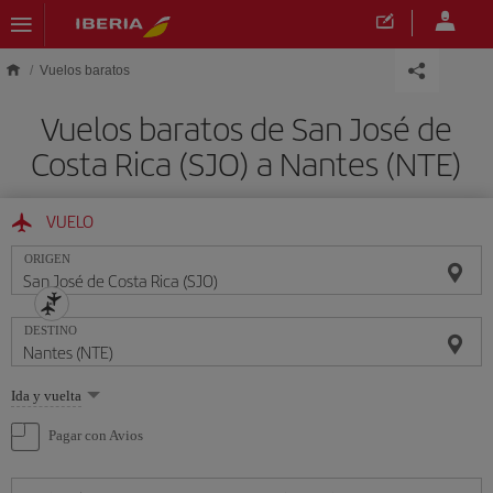
Saltar al contenido principal
Vuelos baratos
Vuelos baratos de San José de
Costa Rica (SJO) a Nantes (NTE)
VUELO
ORIGEN
DESTINO
Seleccione
Ida y vuelta
una
opción
Pagar con Avios