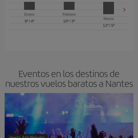
Enero
Febrero
Marzo
9º
/
4º
10º
/
3º
12º
/
5º
Eventos en los destinos de
nuestros vuelos baratos a Nantes
Imagen: Artie Medvedev