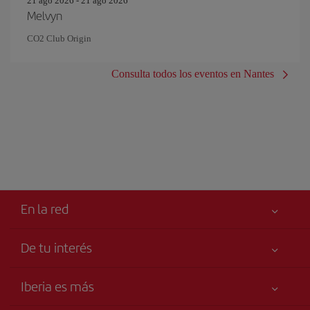
21 ago 2026 - 21 ago 2026
Melvyn
CO2 Club Origin
Consulta todos los eventos en Nantes
En la red
De tu interés
Iberia Joven
Mejor precio garantizado
Iberia es más
Tu seguridad es lo primero