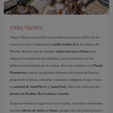
¡Hola, Nantes!
Viajar a Nantes es descubrir una ciudad construida a orillas del río
Loira y en torno al imponente
castillo medieval
de los duques de
Bretaña. Reserva uno de nuestros
vuelos baratos a Nantes
para
admirar el contraste de sus murallas y puente levadizo con los
edificios renacentistas que lo rodean. Haz unas compras en el
Pasaje
Pommeraye
, una de las galerías cubiertas más bonitas de Francia,
plagada de vidrieras, columnas, esculturas y lámparas de gas, visita
la
catedral de Saint-Pierre y Saint-Paul
y date una vuelta por los
barrios de Bouffay, Île Feydeau y Graslin
.
Si quieres visitar un lugar único en el mundo, sin duda te interesarán
nuestras
ofertas de vuelos a Nantes
, porque solo allí podrás pasear a