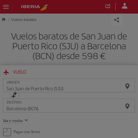
Saltar al contenido principal
Vuelos baratos
Vuelos baratos de San Juan de
Puerto Rico (SJU) a Barcelona
(BCN) desde 598 €
VUELO
ORIGEN
DESTINO
Seleccione
Ida y vuelta
una
opción
Pagar con Avios