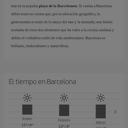
mar en la popular
playa de la Barceloneta
. Si vuelas a Barcelona
debes tener en cuenta que, por su ubicación geográfica, la
gastronomía se nutre de lo mejor del mar y la montaña, una fusión
acertada de estos dos elementos que da valor a la cocina catalana y
define el verdadero estilo de vida mediterráneo. Barcelona es
brillante, rimbombante y maravillosa.
El tiempo en Barcelona
Enero
Febrero
Marzo
12º
/
4º
13º
/
4º