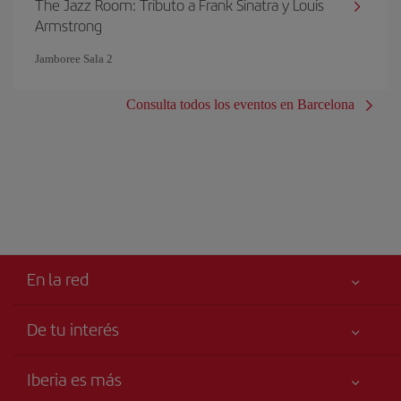
The Jazz Room: Tributo a Frank Sinatra y Louis
Armstrong
Jamboree Sala 2
Consulta todos los eventos en Barcelona
En la red
De tu interés
Iberia Joven
Mejor precio garantizado
Iberia es más
Tu seguridad es lo primero