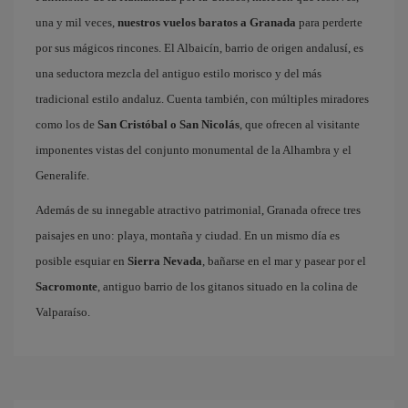
una y mil veces,
nuestros vuelos baratos a Granada
para perderte
por sus mágicos rincones. El Albaicín, barrio de origen andalusí, es
una seductora mezcla del antiguo estilo morisco y del más
tradicional estilo andaluz. Cuenta también, con múltiples miradores
como los de
San Cristóbal o San Nicolás
, que ofrecen al visitante
imponentes vistas del conjunto monumental de la Alhambra y el
Generalife.
Además de su innegable atractivo patrimonial, Granada ofrece tres
paisajes en uno: playa, montaña y ciudad. En un mismo día es
posible esquiar en
Sierra Nevada
, bañarse en el mar y pasear por el
Sacromonte
, antiguo barrio de los gitanos situado en la colina de
Valparaíso.