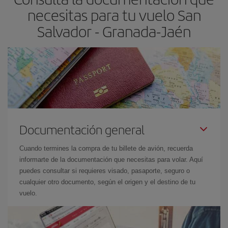
las fechas y los horarios del viaje un poco abiertos, podrás
elegir
necesitas para tu vuelo San
el precio más barato.
Salvador - Granada-Jaén
Documentación general
Cuando termines la compra de tu billete de avión, recuerda
informarte de la documentación que necesitas para volar. Aquí
puedes consultar si requieres visado, pasaporte, seguro o
cualquier otro documento, según el origen y el destino de tu
vuelo.