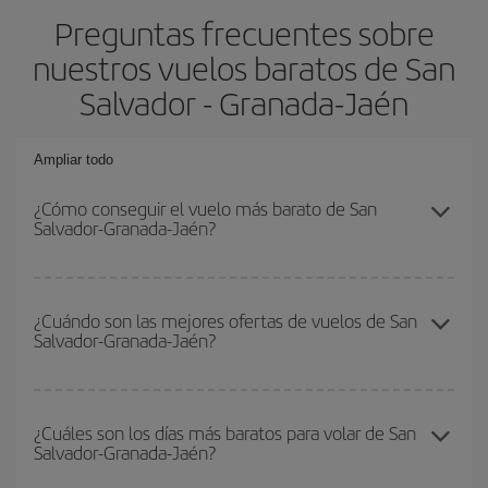
Preguntas frecuentes sobre
nuestros vuelos baratos de San
Salvador - Granada-Jaén
Ampliar todo
¿Cómo conseguir el vuelo más barato de San
Salvador-Granada-Jaén?
Podrás ahorrar en tu billete de avión de San Salvador-Granada-
Jaén-dest y conseguir el vuelo más barato si evitas temporadas
¿Cuándo son las mejores ofertas de vuelos de San
Salvador-Granada-Jaén?
altas, compras con antelación y puedes ser flexible con las
fechas y horarios de ida y vuelta.
Puedes conseguir los vuelos más baratos viajando
fuera de las
temporadas altas
. Aunque depende de tu destino, por lo general
¿Cuáles son los días más baratos para volar de San
Salvador-Granada-Jaén?
las Navidades, la Semana Santa y los periodos de vacaciones
escolares son temporada alta. Además, sobre todo si estás