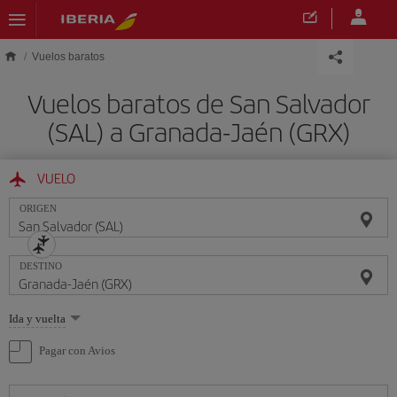
Saltar al contenido principal
Vuelos baratos
Vuelos baratos de San Salvador
(SAL) a Granada-Jaén (GRX)
VUELO
ORIGEN
DESTINO
Seleccione
Ida y vuelta
una
opción
Pagar con Avios