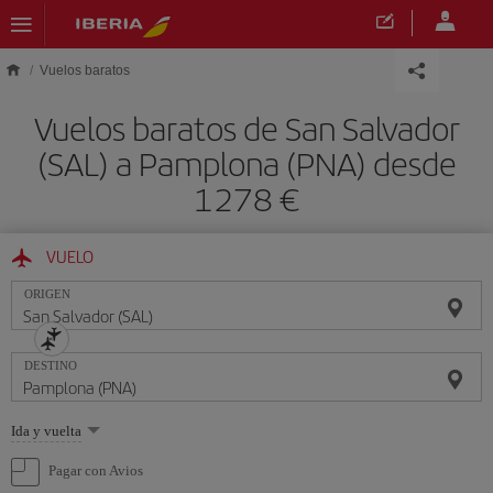
Saltar al contenido principal
Vuelos baratos
Vuelos baratos de San Salvador
(SAL) a Pamplona (PNA) desde
1278 €
VUELO
ORIGEN
DESTINO
Seleccione
Ida y vuelta
una
opción
Pagar con Avios