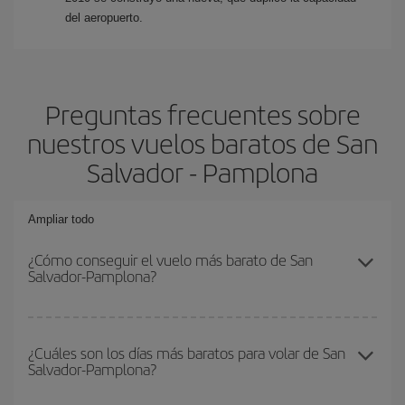
del aeropuerto.
Preguntas frecuentes sobre
nuestros vuelos baratos de San
Salvador - Pamplona
Ampliar todo
¿Cómo conseguir el vuelo más barato de San
Salvador-Pamplona?
Podrás ahorrar en tu billete de avión de San Salvador-Pamplona-
dest y conseguir el vuelo más barato si evitas temporadas altas,
¿Cuáles son los días más baratos para volar de San
Salvador-Pamplona?
compras con antelación y puedes ser flexible con las fechas y
horarios de ida y vuelta.