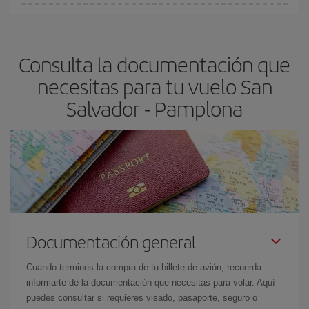
Cualquier día de la semana puedes encontrar vuelos baratos. Las
claves para encontrar los mejores precios son
anticiparte y ser
flexible.
Lo normal es que
cuanto antes
reserves tus billetes de
Consulta la documentación que
avión más baratos te saldrán. Además, si buscas los vuelos con
las fechas y los horarios del viaje un poco abiertos, podrás
elegir
necesitas para tu vuelo San
el precio más barato.
Salvador - Pamplona
Documentación general
Cuando termines la compra de tu billete de avión, recuerda
informarte de la documentación que necesitas para volar. Aquí
puedes consultar si requieres visado, pasaporte, seguro o