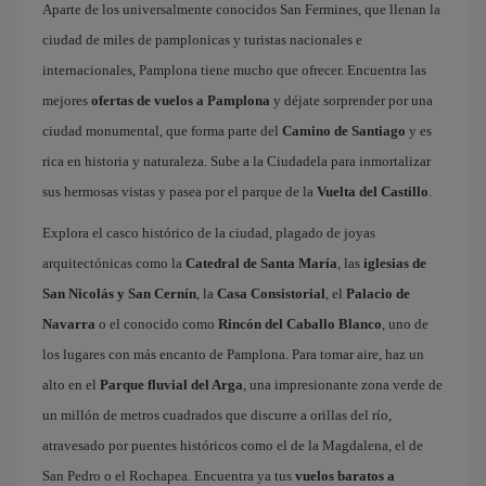
Aparte de los universalmente conocidos San Fermines, que llenan la
ciudad de miles de pamplonicas y turistas nacionales e
internacionales, Pamplona tiene mucho que ofrecer. Encuentra las
mejores
ofertas de vuelos a Pamplona
y déjate sorprender por una
ciudad monumental, que forma parte del
Camino de Santiago
y es
rica en historia y naturaleza. Sube a la Ciudadela para inmortalizar
sus hermosas vistas y pasea por el parque de la
Vuelta del Castillo
.
Explora el casco histórico de la ciudad, plagado de joyas
arquitectónicas como la
Catedral de Santa María
, las
iglesias de
San Nicolás y San Cernín
, la
Casa Consistorial
, el
Palacio de
Navarra
o el conocido como
Rincón del Caballo Blanco
, uno de
los lugares con más encanto de Pamplona. Para tomar aire, haz un
alto en el
Parque fluvial del Arga
, una impresionante zona verde de
un millón de metros cuadrados que discurre a orillas del río,
atravesado por puentes históricos como el de la Magdalena, el de
San Pedro o el Rochapea. Encuentra ya tus
vuelos baratos a