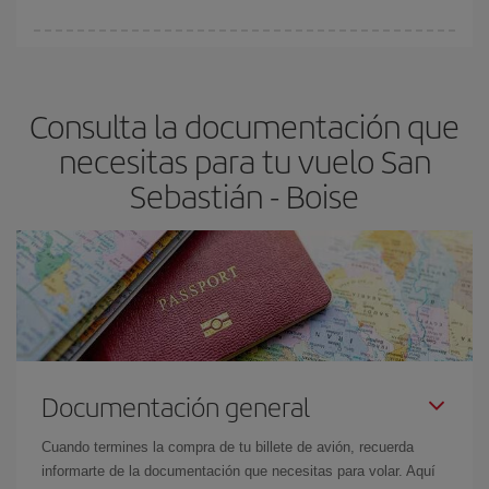
vayan agotando. Por eso, comprar con antelación es
fundamental
para conseguir
vuelos baratos a San Sebastián-
En Iberia, tenemos distintas tarifas para garantizarte el mejor
Boise-dest
.
precio según tus necesidades de viaje. La tarifa básica, te
asegura el vuelo más barato.
Consulta la documentación que
necesitas para tu vuelo San
Sebastián - Boise
Documentación general
Cuando termines la compra de tu billete de avión, recuerda
informarte de la documentación que necesitas para volar. Aquí