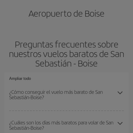
Aeropuerto de Boise
Preguntas frecuentes sobre
nuestros vuelos baratos de San
Sebastián - Boise
Ampliar todo
¿Cómo conseguir el vuelo más barato de San
Sebastián-Boise?
Podrás ahorrar en tu billete de avión de San Sebastián-Boise-dest
y conseguir el vuelo más barato si evitas temporadas altas,
¿Cuáles son los días más baratos para volar de San
Sebastián-Boise?
compras con antelación y puedes ser flexible con las fechas y