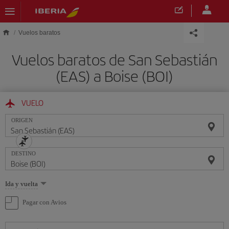
Saltar al contenido principal
Vuelos baratos
Vuelos baratos de San Sebastián
(EAS) a Boise (BOI)
VUELO
ORIGEN
DESTINO
Seleccione
Ida y vuelta
una
opción
Pagar con Avios