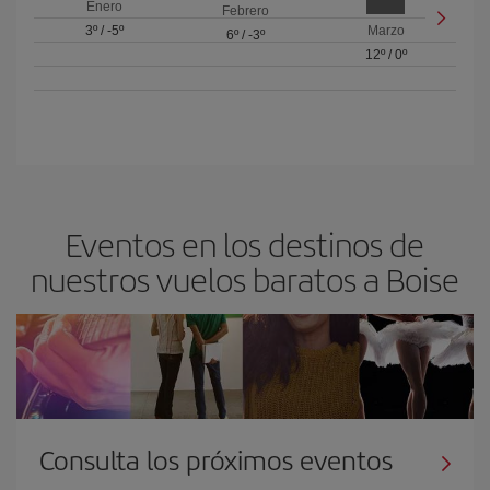
Enero
Febrero
3º
/
-5º
Marzo
6º
/
-3º
12º
/
0º
Eventos en los destinos de
nuestros vuelos baratos a Boise
Consulta los próximos eventos