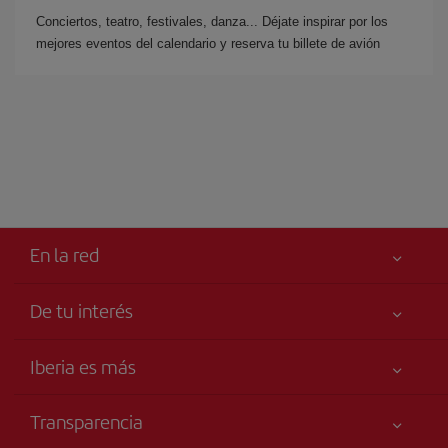
Conciertos, teatro, festivales, danza... Déjate inspirar por los
mejores eventos del calendario y reserva tu billete de avión
En la red
De tu interés
Iberia Joven
Mejor precio garantizado
Iberia es más
Tu seguridad es lo primero
Noticias y Novedades
Declaración de accesibilidad
Transparencia
Talento a bordo
Compromiso de servicio