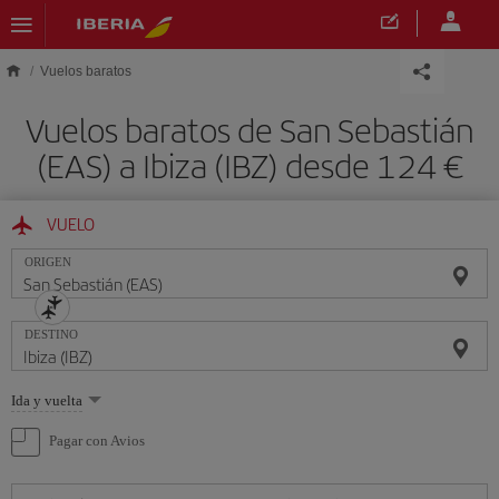
Saltar al contenido principal
Vuelos baratos
Vuelos baratos de San Sebastián
(EAS) a Ibiza (IBZ) desde 124 €
VUELO
ORIGEN
DESTINO
Seleccione
Ida y vuelta
una
opción
Pagar con Avios