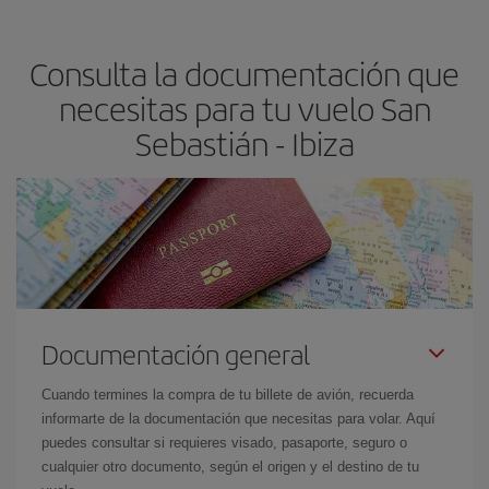
claves para encontrar los mejores precios son
anticiparte y ser
flexible.
Lo normal es que
cuanto antes
reserves tus billetes de
Consulta la documentación que
avión más baratos te saldrán. Además, si buscas los vuelos con
las fechas y los horarios del viaje un poco abiertos, podrás
elegir
necesitas para tu vuelo San
el precio más barato.
Sebastián - Ibiza
Documentación general
Cuando termines la compra de tu billete de avión, recuerda
informarte de la documentación que necesitas para volar. Aquí
puedes consultar si requieres visado, pasaporte, seguro o
cualquier otro documento, según el origen y el destino de tu