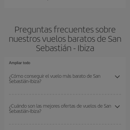
Preguntas frecuentes sobre
nuestros vuelos baratos de San
Sebastián - Ibiza
Ampliar todo
¿Cómo conseguir el vuelo más barato de San
Sebastián-Ibiza?
Podrás ahorrar en tu billete de avión de San Sebastián-Ibiza-dest
y conseguir el vuelo más barato si evitas temporadas altas,
¿Cuándo son las mejores ofertas de vuelos de San
Sebastián-Ibiza?
compras con antelación y puedes ser flexible con las fechas y
horarios de ida y vuelta.
Puedes conseguir los vuelos más baratos viajando
fuera de las