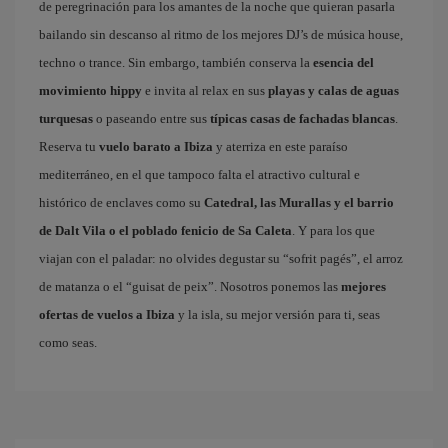
de peregrinación para los amantes de la noche que quieran pasarla
bailando sin descanso al ritmo de los mejores DJ’s de música house,
techno o trance. Sin embargo, también conserva la
esencia del
movimiento hippy
e invita al relax en sus
playas y calas de aguas
turquesas
o paseando entre sus
típicas casas de fachadas blancas
.
Reserva tu
vuelo barato a Ibiza
y aterriza en este paraíso
mediterráneo, en el que tampoco falta el atractivo cultural e
histórico de enclaves como su
Catedral, las Murallas y el barrio
de Dalt Vila o el poblado fenicio de Sa Caleta
. Y para los que
viajan con el paladar: no olvides degustar su “sofrit pagés”, el arroz
de matanza o el “guisat de peix”. Nosotros ponemos las
mejores
ofertas de vuelos a Ibiza
y la isla, su mejor versión para ti, seas
como seas.