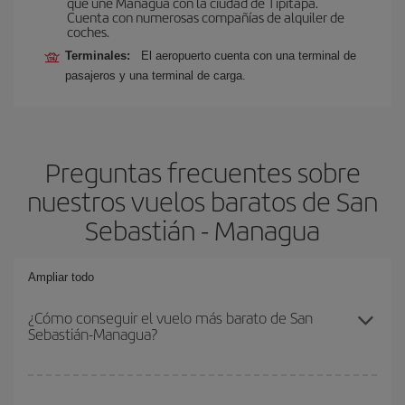
que une Managua con la ciudad de Tipitapa.
Cuenta con numerosas compañías de alquiler de
coches.
Terminales:
El aeropuerto cuenta con una terminal de
pasajeros y una terminal de carga.
Preguntas frecuentes sobre
nuestros vuelos baratos de San
Sebastián - Managua
Ampliar todo
¿Cómo conseguir el vuelo más barato de San
Sebastián-Managua?
Podrás ahorrar en tu billete de avión de San Sebastián-Managua-
dest y conseguir el vuelo más barato si evitas temporadas altas,