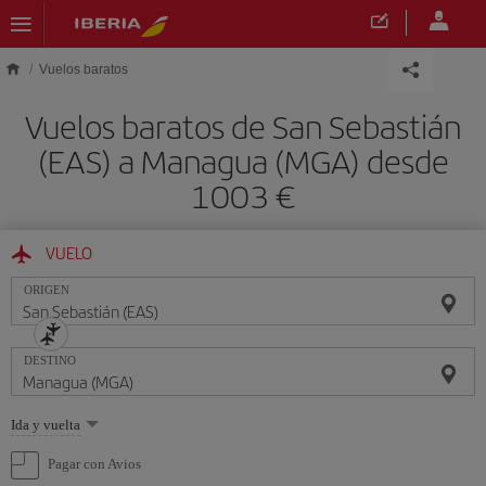
Saltar al contenido principal
Vuelos baratos
Vuelos baratos de San Sebastián
(EAS) a Managua (MGA) desde
1003 €
VUELO
ORIGEN
DESTINO
Seleccione
Ida y vuelta
una
opción
Pagar con Avios