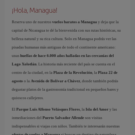
¡Hola, Managua!
Reserva uno de nuestros
vuelos baratos a Managua
y deja que la
capital de Nicaragua te dé la bienvenida con sus rutas históricas, su
belleza natural y su rica cultura. Solo en Managua podrás ver las
pisadas humanas más antiguas de todo el continente americano:
unas
huellas de hace 6.000 años halladas en las cercanías del
Lago Xolotlán
. La historia más reciente del país se cuenta en el
centro de la ciudad, en la
Plaza de la Revolución
, la
Plaza 22 de
agosto
o la
Avenida de Bolívar a Chávez
, donde también podrás
degustar platos de la gastronomía tradicional en pequeños bares y
quioscos callejeros.
El
Parque Luis Alfonso Velásques Flores
, la
Isla del Amor
y las
inmediaciones del
Puerto Salvador Allende
son visitas
indispensables si viajas con niños. También te interesarán nuestras
ofertas de vuelos a Managua
si buscas un destino de naturaleza,