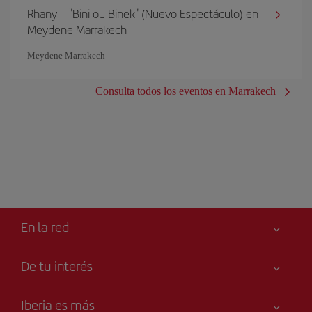
Rhany – "Bini ou Binek" (Nuevo Espectáculo) en
Meydene Marrakech
Meydene Marrakech
Consulta todos los eventos en Marrakech
En la red
De tu interés
Iberia Joven
Mejor precio garantizado
Iberia es más