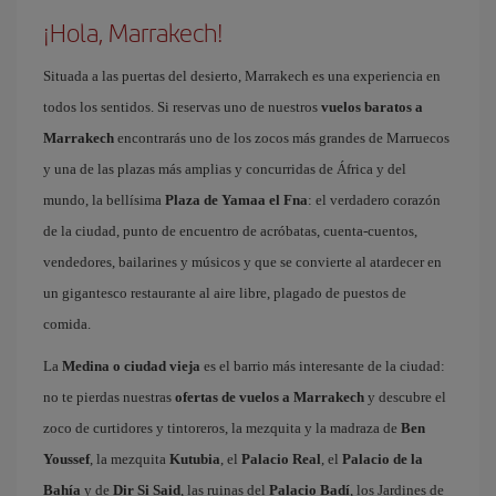
¡Hola, Marrakech!
Situada a las puertas del desierto, Marrakech es una experiencia en
todos los sentidos. Si reservas uno de nuestros
vuelos baratos a
Marrakech
encontrarás uno de los zocos más grandes de Marruecos
y una de las plazas más amplias y concurridas de África y del
mundo, la bellísima
Plaza de Yamaa el Fna
: el verdadero corazón
de la ciudad, punto de encuentro de acróbatas, cuenta-cuentos,
vendedores, bailarines y músicos y que se convierte al atardecer en
un gigantesco restaurante al aire libre, plagado de puestos de
comida.
La
Medina o ciudad vieja
es el barrio más interesante de la ciudad:
no te pierdas nuestras
ofertas de vuelos a Marrakech
y descubre el
zoco de curtidores y tintoreros, la mezquita y la madraza de
Ben
Youssef
, la mezquita
Kutubia
, el
Palacio Real
, el
Palacio de la
Bahía
y de
Dir Si Said
, las ruinas del
Palacio Badí
, los Jardines de