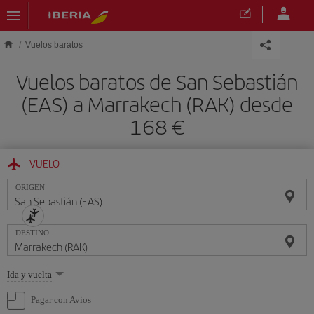
Saltar al contenido principal
Vuelos baratos
Vuelos baratos de San Sebastián
(EAS) a Marrakech (RAK) desde
168 €
VUELO
ORIGEN
DESTINO
Seleccione
Ida y vuelta
una
opción
Pagar con Avios