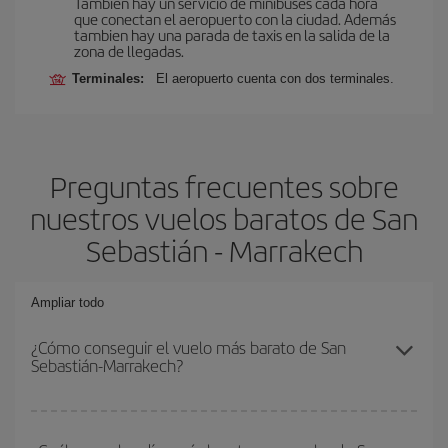
También hay un servicio de minibuses cada hora
que conectan el aeropuerto con la ciudad. Además
tambien hay una parada de taxis en la salida de la
zona de llegadas.
Terminales:
El aeropuerto cuenta con dos terminales.
Preguntas frecuentes sobre
nuestros vuelos baratos de San
Sebastián - Marrakech
Ampliar todo
¿Cómo conseguir el vuelo más barato de San
Sebastián-Marrakech?
Podrás ahorrar en tu billete de avión de San Sebastián-Marrakech-
dest y conseguir el vuelo más barato si evitas temporadas altas,