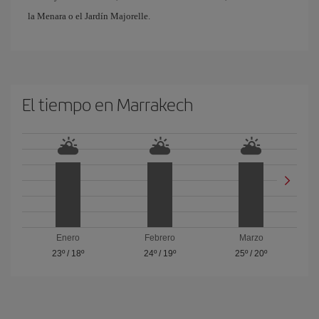
la Menara o el Jardín Majorelle.
El tiempo en Marrakech
Enero
Febrero
Marzo
23º
/
18º
24º
/
19º
25º
/
20º