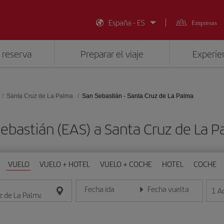
España - ES
Empresas
 reserva
Preparar el viaje
Experien
Santa Cruz de La Palma
San Sebastián - Santa Cruz de La Palma
Sebastián (EAS) a Santa Cruz de La 
VUELO
VUELO + HOTEL
VUELO + COCHE
HOTEL
COCHE
Fecha ida
Fecha vuelta
1
A
Introduce la fecha en formato día/mes/año
Introduce la fecha en format