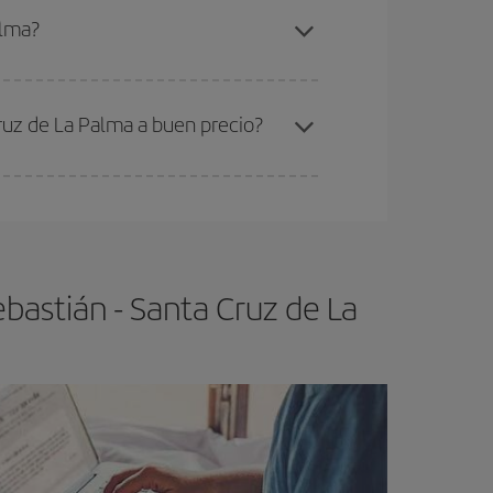
an Sebastián-Santa Cruz de La Palma-dest
.
alma?
ra el vuelo más barato.
ruz de La Palma a buen precio?
ser flexible.
Lo normal es que
cuanto antes
 poco abiertos, podrás
elegir el precio más
bastián - Santa Cruz de La