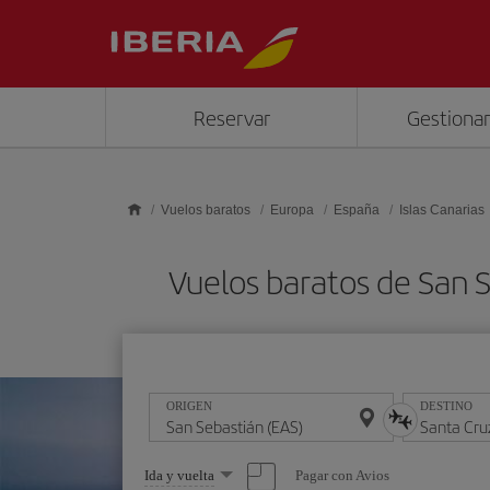
Saltar al contenido principal
Reservar
Gestionar
Vuelos baratos
Europa
España
Islas Canarias
Vuelos baratos de San 
ORIGEN
DESTINO
Seleccione
Pagar con Avios
Ida y vuelta