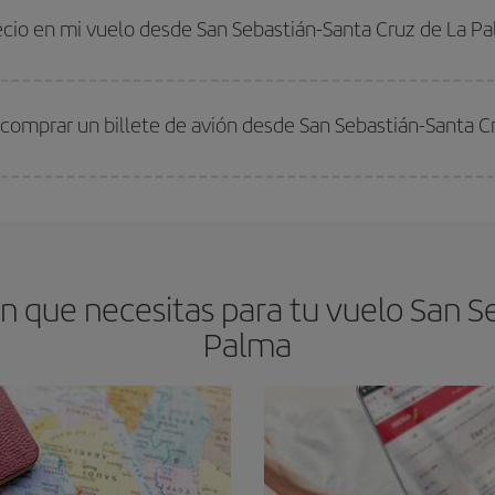
 comprar con antelación es
fundamental
para conseguir
vuelos baratos a S
recio en mi vuelo desde San Sebastián-Santa Cruz de La P
arte el mejor precio según tus necesidades de viaje. La tarifa básica, te asegu
 comprar un billete de avión desde San Sebastián-Santa C
os baratos. Las claves para encontrar los mejores precios son
anticiparte y 
drán. Además, si buscas los vuelos con las fechas y los horarios del viaje un
 que necesitas para tu vuelo San Se
Palma