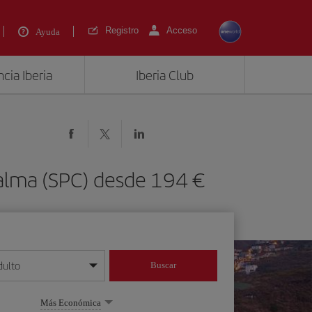
Registro
Acceso
Ayuda
cia Iberia
Iberia Club
Palma (SPC) desde 194 €
dulto
Buscar
o día/mes/año
Más Económica