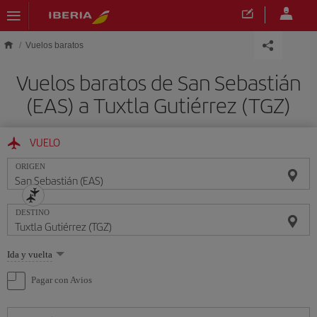
Saltar al contenido principal
Vuelos baratos
Vuelos baratos de San Sebastián
(EAS) a Tuxtla Gutiérrez (TGZ)
VUELO
ORIGEN
DESTINO
Seleccione
Ida y vuelta
una
opción
Pagar con Avios