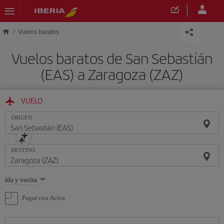
Saltar al contenido principal
Vuelos baratos
Vuelos baratos de San Sebastián
(EAS) a Zaragoza (ZAZ)
VUELO
ORIGEN
DESTINO
Seleccione
Ida y vuelta
una
opción
Pagar con Avios