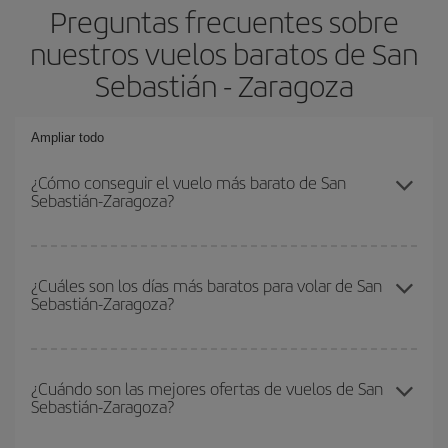
Preguntas frecuentes sobre
nuestros vuelos baratos de San
Sebastián - Zaragoza
Ampliar todo
¿Cómo conseguir el vuelo más barato de San
Sebastián-Zaragoza?
Podrás ahorrar en tu billete de avión de San Sebastián-Zaragoza-
dest y conseguir el vuelo más barato si evitas temporadas altas,
¿Cuáles son los días más baratos para volar de San
Sebastián-Zaragoza?
compras con antelación y puedes ser flexible con las fechas y
horarios de ida y vuelta.
Para saber qué días te saldrá más económico volar, solo tienes
que empezar una consulta en nuestro
buscador de vuelos
¿Cuándo son las mejores ofertas de vuelos de San
Sebastián-Zaragoza?
baratos
. Dinos desde dónde vuelas, a dónde quieres ir y en qué
fechas habías pensado viajar. Te mostraremos los vuelos más
baratos, no solo
para tu consulta, sino para días cercanos
,