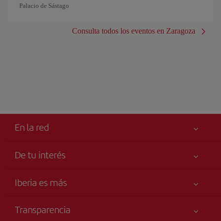
Palacio de Sástago
Consulta todos los eventos en Zaragoza
En la red
De tu interés
Iberia Joven
Mejor precio garantizado
Iberia es más
Tu seguridad es lo primero
Noticias y Novedades
Declaración de accesibilidad
Transparencia
Talento a bordo
Compromiso de servicio