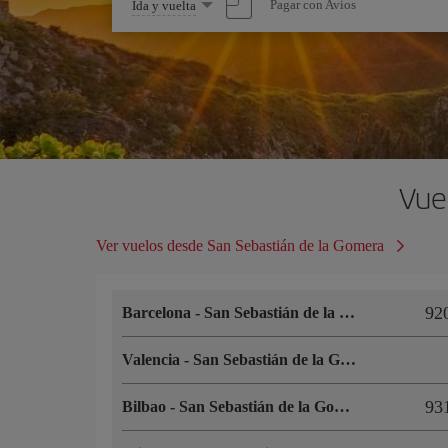
Seleccione
Pagar con Avios
Ida y vuelta
una
opción
Vue
Ver vuelos desde San Sebastián de la Gomera
92
Barcelona
-
San Sebastián de la Gomera
Valencia
-
San Sebastián de la Gomera
93
Bilbao
-
San Sebastián de la Gomera