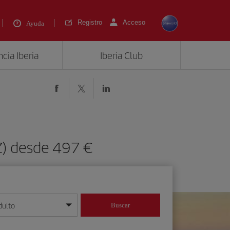
Registro
Acceso
Ayuda
cia Iberia
Iberia Club
Z) desde 497 €
dulto
Buscar
o día/mes/año