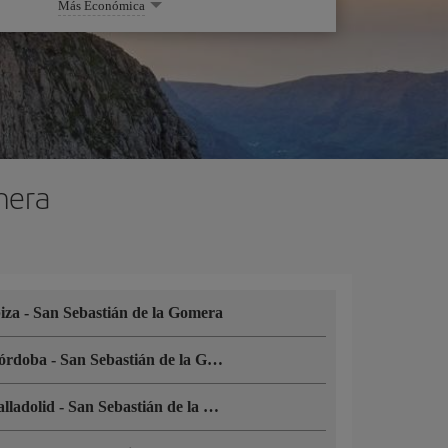
Más Económica
mera
biza
-
San Sebastián de la Gomera
órdoba
-
San Sebastián de la Gomera
alladolid
-
San Sebastián de la Gomera