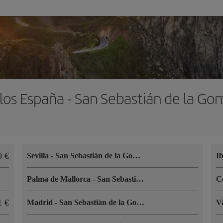
los España - San Sebastián de la Go
0 €
Sevilla
-
San Sebastián de la Gomera
I
Palma de Mallorca
-
San Sebastián de la Gomera
C
1 €
Madrid
-
San Sebastián de la Gomera
V