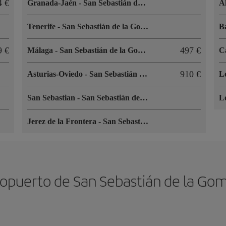
4 €
Granada-Jaén
-
San Sebastián de la Gomera
A
Tenerife
-
San Sebastián de la Gomera
B
9 €
497 €
Málaga
-
San Sebastián de la Gomera
C
910 €
Asturias-Oviedo
-
San Sebastián de la Gomera
L
San Sebastian
-
San Sebastián de la Gomera
L
Jerez de la Frontera
-
San Sebastián de la Gomera
opuerto de San Sebastián de la Go