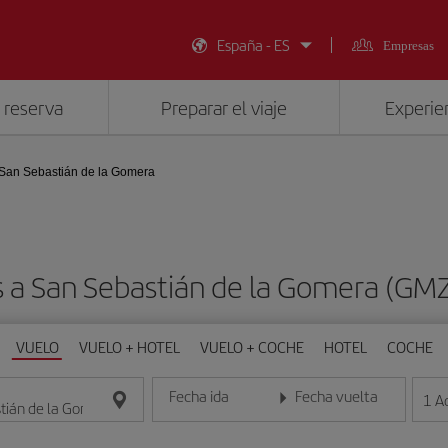
España - ES
Empresas
 reserva
Preparar el viaje
Experien
San Sebastián de la Gomera
s a San Sebastián de la Gomera (GM
VUELO
VUELO + HOTEL
VUELO + COCHE
HOTEL
COCHE
Fecha ida
Fecha vuelta
1
A
Introduce la fecha en formato día/mes/año
Introduce la fecha en format