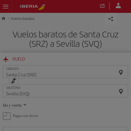
Saltar al contenido principal
Vuelos baratos
Vuelos baratos de Santa Cruz
(SRZ) a Sevilla (SVQ)
VUELO
ORIGEN
DESTINO
Seleccione
Ida y vuelta
una
opción
Pagar con Avios