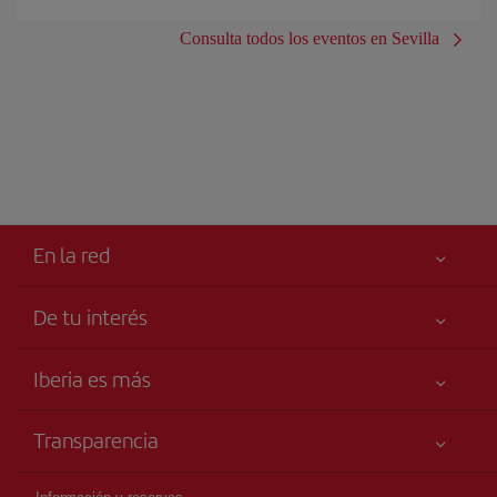
Consulta todos los eventos en Sevilla
En la red
De tu interés
Iberia Joven
Mejor precio garantizado
Iberia es más
Tu seguridad es lo primero
Noticias y Novedades
Declaración de accesibilidad
Transparencia
Talento a bordo
Compromiso de servicio
Información Legal
Grupo Iberia
Publicidad