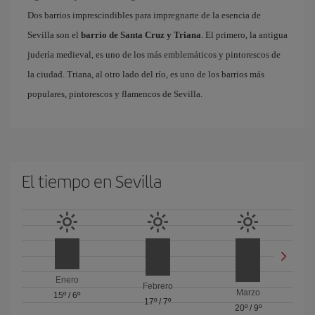
Dos barrios imprescindibles para impregnarte de la esencia de
Sevilla son el
barrio de Santa Cruz y Triana
. El primero, la antigua
judería medieval, es uno de los más emblemáticos y pintorescos de
la ciudad. Triana, al otro lado del río, es uno de los barrios más
populares, pintorescos y flamencos de Sevilla.
El tiempo en Sevilla
Enero
Febrero
Marzo
15º
/
6º
17º
/
7º
20º
/
9º