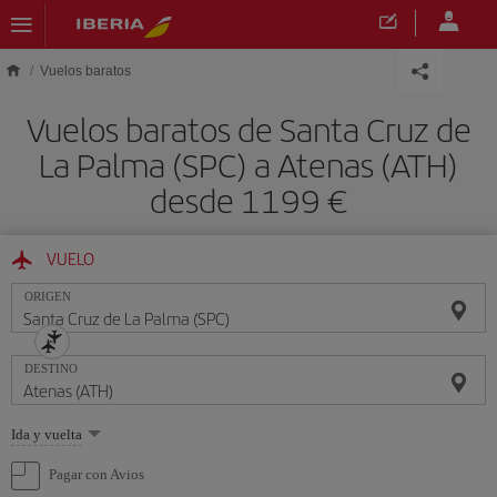
Saltar al contenido principal
Vuelos baratos
Vuelos baratos de Santa Cruz de
La Palma (SPC) a Atenas (ATH)
desde 1199 €
VUELO
ORIGEN
DESTINO
Seleccione
Ida y vuelta
una
opción
Pagar con Avios