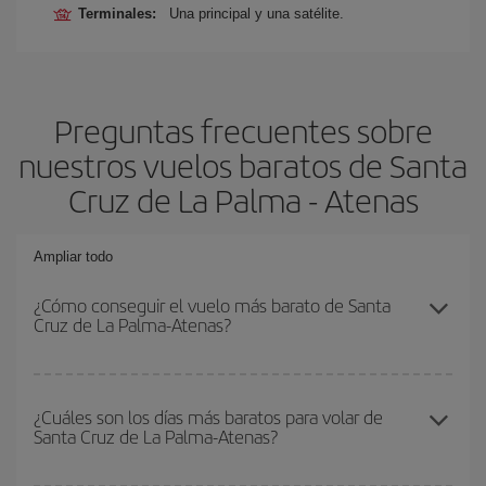
Terminales:
Una principal y una satélite.
Preguntas frecuentes sobre
nuestros vuelos baratos de Santa
Cruz de La Palma - Atenas
Ampliar todo
¿Cómo conseguir el vuelo más barato de Santa
Cruz de La Palma-Atenas?
Podrás ahorrar en tu billete de avión de Santa Cruz de La Palma-
Atenas-dest y conseguir el vuelo más barato si evitas temporadas
¿Cuáles son los días más baratos para volar de
Santa Cruz de La Palma-Atenas?
altas, compras con antelación y puedes ser flexible con las
fechas y horarios de ida y vuelta.