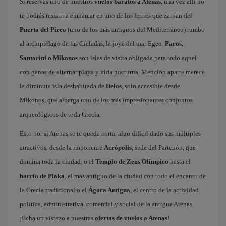
Si reservas uno de nuestros
vuelos baratos a Atenas
, una vez allí no
te podrás resistir a embarcar en uno de los ferries que zarpan del
Puerto del Pireo
(uno de los más antiguos del Mediterráneo) rumbo
al archipiélago de las Cícladas, la joya del mar Egeo.
Paros,
Santorini o Míkonos
son islas de visita obligada para todo aquel
con ganas de alternar playa y vida nocturna. Mención aparte merece
la diminuta isla deshabitada de
Delos
, solo accesible desde
Mikonos, que alberga uno de los más impresionantes conjuntos
arqueológicos de toda Grecia.
Esto por si Atenas se te queda corta, algo difícil dado sus múltiples
atractivos, desde la imponente
Acrópolis
, sede del Partenón, que
domina toda la ciudad, o el
Templo de Zeus Olímpico
hasta el
barrio de Plaka
, el más antiguo de la ciudad con todo el encanto de
la Grecia tradicional o el
Ágora Antigua
, el centro de la actividad
política, administrativa, comercial y social de la antigua Atenas.
¡Echa un vistazo a nuestras
ofertas de vuelos a Atenas
!