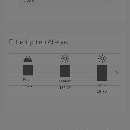
8,00 €
El tiempo en Atenas
Enero
Febrero
Marzo
12º
/
5º
13º
/
5º
16º
/
8º