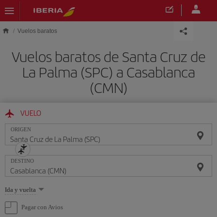
Saltar al contenido principal
Vuelos baratos
Vuelos baratos de Santa Cruz de
La Palma (SPC) a Casablanca
(CMN)
VUELO
ORIGEN
DESTINO
Seleccione
Ida y vuelta
una
opción
Pagar con Avios