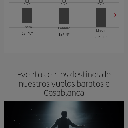
Enero
Febrero
Marzo
17º
/
8º
18º
/
9º
20º
/
11º
Eventos en los destinos de
nuestros vuelos baratos a
Casablanca