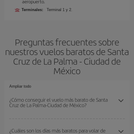
aeropuerto.
Terminales:
Terminal 1 y 2.
Preguntas frecuentes sobre
nuestros vuelos baratos de Santa
Cruz de La Palma - Ciudad de
México
Ampliar todo
¿Cómo conseguir el vuelo más barato de Santa
Cruz de La Palma-Ciudad de México?
Podrás ahorrar en tu billete de avión de Santa Cruz de La Palma-
Ciudad de México-dest y conseguir el vuelo más barato si evitas
¿Cuáles son los días más baratos para volar de