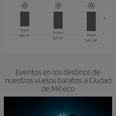
Enero
Febrero
Marzo
20º
/
7º
23º
/
9º
24º
/
10º
Eventos en los destinos de
nuestros vuelos baratos a Ciudad
de México