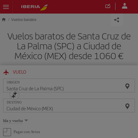
Saltar al contenido principal
Vuelos baratos
Vuelos baratos de Santa Cruz de
La Palma (SPC) a Ciudad de
México (MEX) desde 1060 €
VUELO
ORIGEN
DESTINO
Seleccione
Ida y vuelta
una
opción
Pagar con Avios