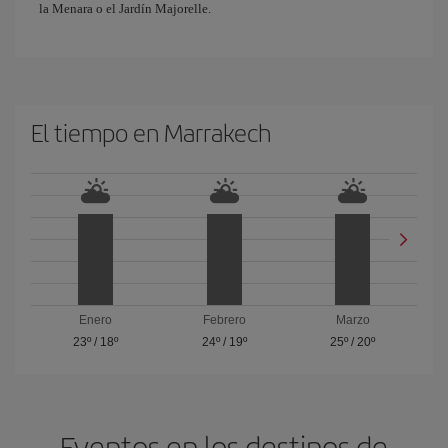
la Menara o el Jardín Majorelle.
El tiempo en Marrakech
Enero
Febrero
Marzo
23º
/
18º
24º
/
19º
25º
/
20º
Eventos en los destinos de