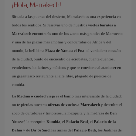
¡Hola, Marrakech!
Situada a las puertas del desierto, Marrakech es una experiencia en
todos los sentidos. Si reservas uno de nuestros
vuelos baratos a
Marrakech
encontrarás uno de los zocos más grandes de Marruecos
y una de las plazas más amplias y concurridas de África y del
mundo, la bellísima
Plaza de Yamaa el Fna
: el verdadero corazón
de la ciudad, punto de encuentro de acróbatas, cuenta-cuentos,
vendedores, bailarines y músicos y que se convierte al atardecer en
un gigantesco restaurante al aire libre, plagado de puestos de
comida.
La
Medina o ciudad vieja
es el barrio más interesante de la ciudad:
no te pierdas nuestras
ofertas de vuelos a Marrakech
y descubre el
zoco de curtidores y tintoreros, la mezquita y la madraza de
Ben
Youssef
, la mezquita
Kutubia
, el
Palacio Real
, el
Palacio de la
Bahía
y de
Dir Si Said
, las ruinas del
Palacio Badí
, los Jardines de