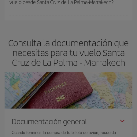
vuelo desde Santa Cruz de La Palma-Marrakech?
y de que las tarifas más baratas (turista) estén disponibles o se
vayan agotando. Por eso, comprar con antelación es
fundamental
para conseguir
vuelos baratos a Santa Cruz de La
En Iberia, tenemos distintas tarifas para garantizarte el mejor
Palma-Marrakech-dest
.
precio según tus necesidades de viaje. La tarifa básica, te
asegura el vuelo más barato.
Consulta la documentación que
necesitas para tu vuelo Santa
Cruz de La Palma - Marrakech
Documentación general
Cuando termines la compra de tu billete de avión, recuerda