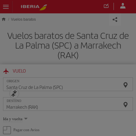
Saltar al contenido principal
Vuelos baratos
Vuelos baratos de Santa Cruz de
La Palma (SPC) a Marrakech
(RAK)
VUELO
ORIGEN
DESTINO
Seleccione
Ida y vuelta
una
opción
Pagar con Avios