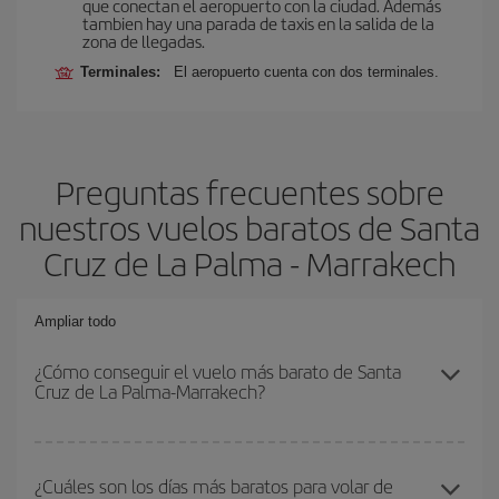
que conectan el aeropuerto con la ciudad. Además
tambien hay una parada de taxis en la salida de la
zona de llegadas.
Terminales:
El aeropuerto cuenta con dos terminales.
Preguntas frecuentes sobre
nuestros vuelos baratos de Santa
Cruz de La Palma - Marrakech
Ampliar todo
¿Cómo conseguir el vuelo más barato de Santa
Cruz de La Palma-Marrakech?
Podrás ahorrar en tu billete de avión de Santa Cruz de La Palma-
Marrakech-dest y conseguir el vuelo más barato si evitas
¿Cuáles son los días más baratos para volar de