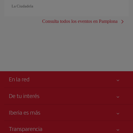
La Ciudadela
Consulta todos los eventos en Pamplona
En la red
De tu interés
Iberia Joven
Mejor precio garantizado
Iberia es más
Tu seguridad es lo primero
Noticias y Novedades
Declaración de accesibilidad
Transparencia
Talento a bordo