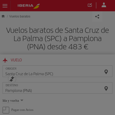
Saltar al contenido principal
Vuelos baratos
Vuelos baratos de Santa Cruz de
La Palma (SPC) a Pamplona
(PNA) desde 483 €
VUELO
ORIGEN
DESTINO
Seleccione
Ida y vuelta
una
opción
Pagar con Avios