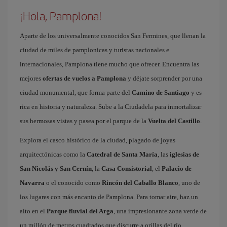
¡Hola, Pamplona!
Aparte de los universalmente conocidos San Fermines, que llenan la
ciudad de miles de pamplonicas y turistas nacionales e
internacionales, Pamplona tiene mucho que ofrecer. Encuentra las
mejores
ofertas de vuelos a Pamplona
y déjate sorprender por una
ciudad monumental, que forma parte del
Camino de Santiago
y es
rica en historia y naturaleza. Sube a la Ciudadela para inmortalizar
sus hermosas vistas y pasea por el parque de la
Vuelta del Castillo
.
Explora el casco histórico de la ciudad, plagado de joyas
arquitectónicas como la
Catedral de Santa María
, las
iglesias de
San Nicolás y San Cernín
, la
Casa Consistorial
, el
Palacio de
Navarra
o el conocido como
Rincón del Caballo Blanco
, uno de
los lugares con más encanto de Pamplona. Para tomar aire, haz un
alto en el
Parque fluvial del Arga
, una impresionante zona verde de
un millón de metros cuadrados que discurre a orillas del río,