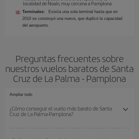
localidad de Noaín, muy cercana a Pamplona.
Terminales:
Existía una sola terminal hasta que en
2010 se construyó una nueva, que duplicó la capacidad
del aeropuerto.
Preguntas frecuentes sobre
nuestros vuelos baratos de Santa
Cruz de La Palma - Pamplona
Ampliar todo
¿Cómo conseguir el vuelo más barato de Santa
Cruz de La Palma-Pamplona?
Podrás ahorrar en tu billete de avión de Santa Cruz de La Palma-
Pamplona-dest y conseguir el vuelo más barato si evitas