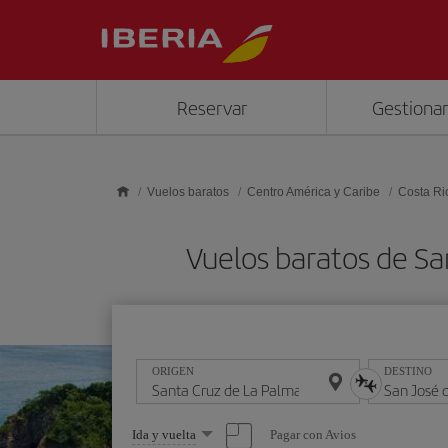
Saltar al contenido principal
Reservar
Gestionar
Vuelos baratos
Centro América y Caribe
Costa Ri
Vuelos baratos de Sa
ORIGEN
DESTINO
Seleccione
Pagar con Avios
Ida y vuelta