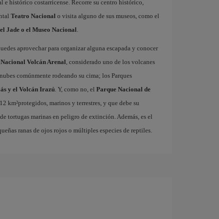
l e histórico costarricense. Recorre su centro histórico,
ntal
Teatro Nacional
o visita alguno de sus museos, como el
del Jade o el Museo Nacional
.
puedes aprovechar para organizar alguna escapada y conocer
Nacional Volcán Arenal
, considerado uno de los volcanes
y nubes comúnmente rodeando su cima; los Parques
ás y el Volcán Irazú
. Y, como no, el
Parque Nacional de
312 km²protegidos, marinos y terrestres, y que debe su
 de tortugas marinas en peligro de extinción. Además, es el
eñas ranas de ojos rojos o múltiples especies de reptiles.