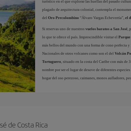
turístico en el que explorar las huellas del pasado cultura
plagado de arquitectura colonial, contempla el monume
del
Oro Precolombino
“Álvaro Vargas Echeverría”,
el 
Si reservas uno de nuestros
vuelos baratos a San José
, 
lo que te ofrece el país. Imprescindible visitar el
Parque 
más bellos del mundo con una forma de cono perfecta 
Nacionales de otros volcanes como son el del
Volcán Po
Tortuguero
, situado en la costa del Caribe con más de 
nombre por ser el lugar de desove de diferentes especies
hogar del oso perezoso, caimanes, monos aulladores, pequ
sé de Costa Rica