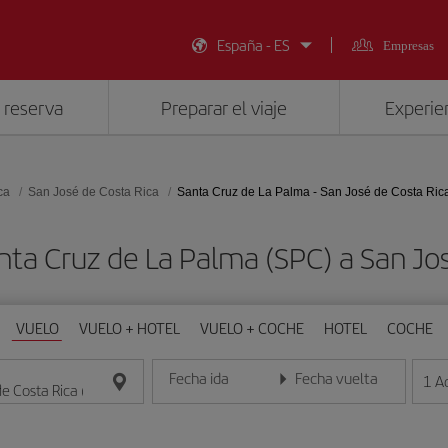
España - ES
Empresas
 reserva
Preparar el viaje
Experien
ca
San José de Costa Rica
Santa Cruz de La Palma - San José de Costa Ric
nta Cruz de La Palma (SPC) a San Jos
VUELO
VUELO + HOTEL
VUELO + COCHE
HOTEL
COCHE
Fecha ida
Fecha vuelta
1
A
Introduce la fecha en formato día/mes/año
Introduce la fecha en format