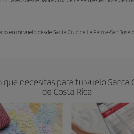
s encontrarás. Los precios dependen de las plazas que queden libres en el vu
 comprar con antelación es
fundamental
para conseguir
vuelos baratos a S
ecio en mi vuelo desde Santa Cruz de La Palma-San José 
arte el mejor precio según tus necesidades de viaje. La tarifa básica, te asegu
que necesitas para tu vuelo Santa 
de Costa Rica