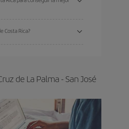
elo y de que las tarifas más baratas (turista)
anta Cruz de La Palma-San José de Costa Rica-
de Costa Rica?
ra el vuelo más barato.
Cruz de La Palma - San José