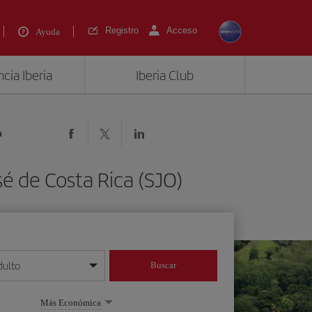
Registro
Acceso
Ayuda
cia Iberia
Iberia Club
a
é de Costa Rica (SJO)
dulto
Buscar
o día/mes/año
Más Económica