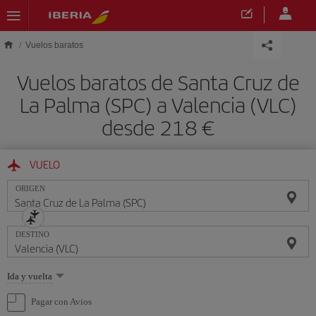
Saltar al contenido principal
Vuelos baratos
Vuelos baratos de Santa Cruz de
La Palma (SPC) a Valencia (VLC)
desde 218 €
VUELO
ORIGEN
DESTINO
Seleccione
Ida y vuelta
una
opción
Pagar con Avios