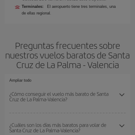
Terminales:
El aeropuerto tiene tres terminales, una
de ellas regional.
Preguntas frecuentes sobre
nuestros vuelos baratos de Santa
Cruz de La Palma - Valencia
Ampliar todo
¿Cómo conseguir el vuelo más barato de Santa
Cruz de La Palma-Valencia?
Podrás ahorrar en tu billete de avión de Santa Cruz de La Palma-
Valencia-dest y conseguir el vuelo más barato si evitas
¿Cuáles son los días más baratos para volar de
Santa Cruz de La Palma-Valencia?
temporadas altas, compras con antelación y puedes ser flexible