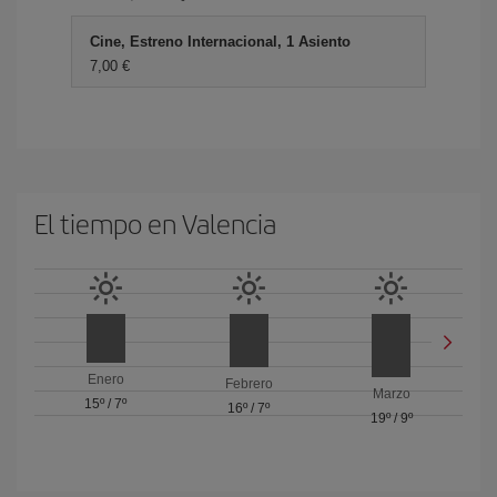
Cine, Estreno Internacional, 1 Asiento
7,00 €
El tiempo en Valencia
Enero
Febrero
Marzo
15º
/
7º
16º
/
7º
19º
/
9º