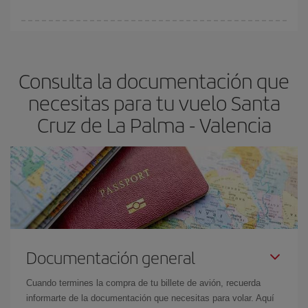
Cualquier día de la semana puedes encontrar vuelos baratos. Las
claves para encontrar los mejores precios son
anticiparte y ser
flexible.
Lo normal es que
cuanto antes
reserves tus billetes de
Consulta la documentación que
avión más baratos te saldrán. Además, si buscas los vuelos con
las fechas y los horarios del viaje un poco abiertos, podrás
elegir
necesitas para tu vuelo Santa
el precio más barato.
Cruz de La Palma - Valencia
Documentación general
Cuando termines la compra de tu billete de avión, recuerda
informarte de la documentación que necesitas para volar. Aquí