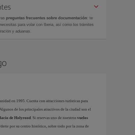
ntes
tras
preguntas frecuentes sobre documentación
: te
cesitas para volar con Iberia, así como los trámites
gración y aduanas.
go
nidad en 1995. Cuenta con atracciones turísticas para
. Algunos de los principales atractivos de la ciudad son el
lacio de Holyrood
. Si reservas uno de nuestros
vuelos
derte por su centro histórico, sobre todo por la zona de