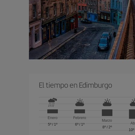
El tiempo en Edimburgo
Enero
Febrero
Marzo
Ab
5º
/
1º
6º
/
1º
8º
/
2º
10º