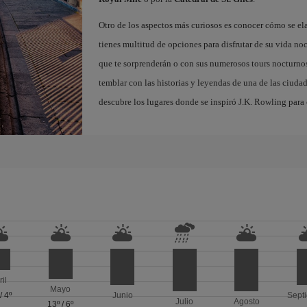
Otro de los aspectos más curiosos es conocer cómo se el
tienes multitud de opciones para disfrutar de su vida noc
que te sorprenderán o con sus numerosos tours nocturnos
temblar con las historias y leyendas de una de las ciuda
descubre los lugares donde se inspiró J.K. Rowling para c
ril
Mayo
/
4º
Junio
Sept
Julio
Agosto
13º
/
6º