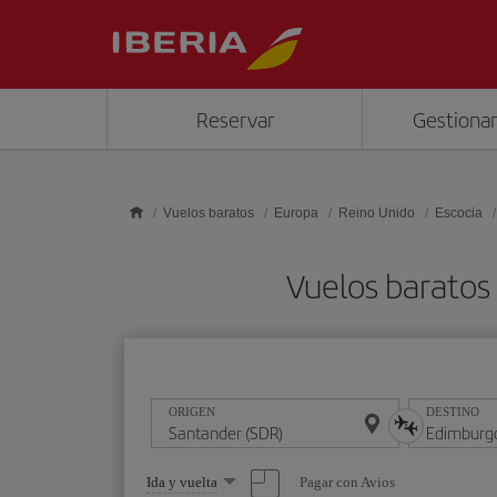
Saltar al contenido principal
Reservar
Gestionar
Vuelos baratos
Europa
Reino Unido
Escocia
Vuelos baratos
ORIGEN
DESTINO
Seleccione
Pagar con Avios
Ida y vuelta