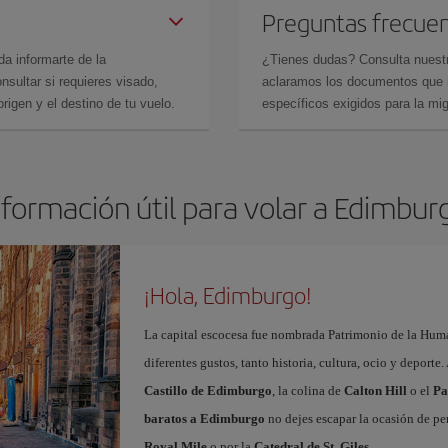
Preguntas frecue
da informarte de la
¿Tienes dudas? Consulta nues
sultar si requieres visado,
aclaramos los documentos que ne
rigen y el destino de tu vuelo.
específicos exigidos para la mi
nformación útil para volar a Edimbur
¡Hola, Edimburgo!
La capital escocesa fue nombrada Patrimonio de la Huma
diferentes gustos, tanto historia, cultura, ocio y deporte
Castillo de Edimburgo
, la colina de
Calton Hill
o el
Pa
baratos a Edimburgo
no dejes escapar la ocasión de per
Royal Mile
o por la
Catedral de St. Giles
.