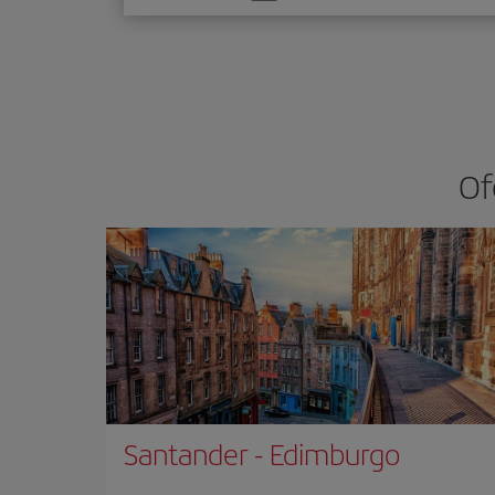
una
opción
Of
Santander
-
Edimburgo