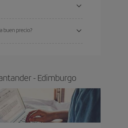
antander-Edimburgo-dest
.
ra el vuelo más barato.
a buen precio?
ser flexible.
Lo normal es que
cuanto antes
 poco abiertos, podrás
elegir el precio más
Santander - Edimburgo