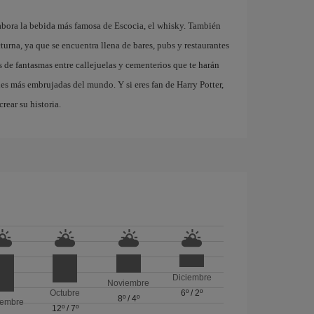
abora la bebida más famosa de Escocia, el whisky. También
turna, ya que se encuentra llena de bares, pubs y restaurantes
 de fantasmas entre callejuelas y cementerios que te harán
des más embrujadas del mundo. Y si eres fan de Harry Potter,
rear su historia.
Diciembre
Noviembre
Octubre
6º
/
2º
8º
/
4º
iembre
12º
/
7º