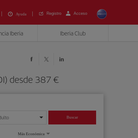
Registro
Acceso
Ayuda
cia Iberia
Iberia Club
DI) desde 387 €
dulto
Buscar
o día/mes/año
Más Económica