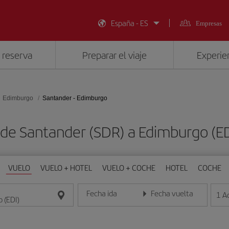
España - ES
Empresas
 reserva
Preparar el viaje
Experien
Edimburgo
Santander - Edimburgo
 de Santander (SDR) a Edimburgo (E
VUELO
VUELO + HOTEL
VUELO + COCHE
HOTEL
COCHE
Fecha ida
Fecha vuelta
1
A
Introduce la fecha en formato día/mes/año
Introduce la fecha en format