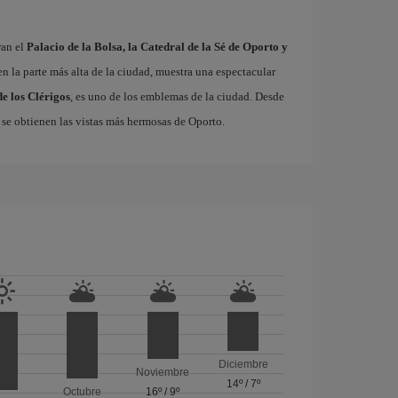
ran el
Palacio de la Bolsa, la Catedral de la Sé de Oporto y
 en la parte más alta de la ciudad, muestra una espectacular
de los Clérigos
, es uno de los emblemas de la ciudad. Desde
a, se obtienen las vistas más hermosas de Oporto.
Diciembre
Noviembre
14º
/
7º
Octubre
16º
/
9º