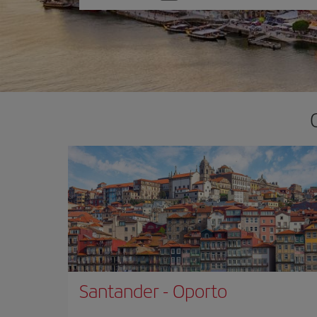
una
opción
Santander
-
Oporto