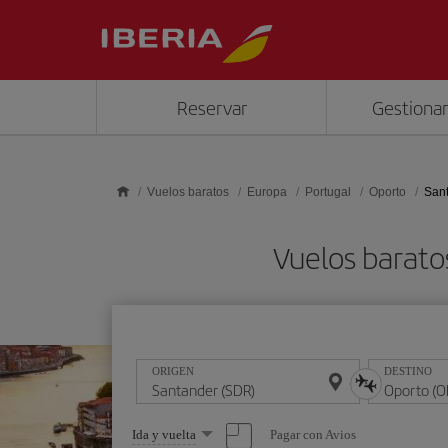
Saltar al contenido principal
Reservar
Gestionar
Vuelos baratos
Europa
Portugal
Oporto
Sant
Vuelos barato
ORIGEN
DESTINO
Seleccione
Pagar con Avios
Ida y vuelta