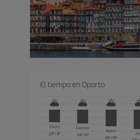
El tiempo en Oporto
Enero
Febrero
Marzo
13º
/
6º
Ab
14º
/
6º
16º
/
8º