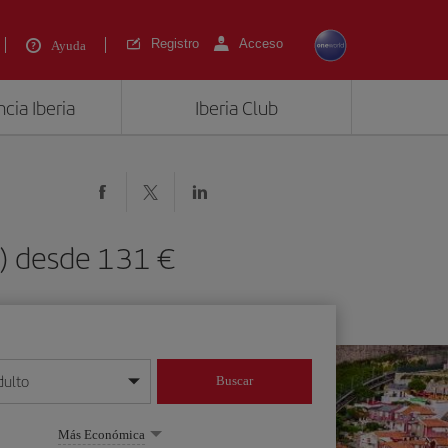
Registro
Acceso
Ayuda
cia Iberia
Iberia Club
O) desde 131 €
dulto
Buscar
o día/mes/año
Más Económica