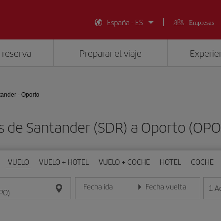
España - ES
Empresas
 reserva
Preparar el viaje
Experien
ander - Oporto
s de Santander (SDR) a Oporto (OP
VUELO
VUELO + HOTEL
VUELO + COCHE
HOTEL
COCHE
Fecha ida
Fecha vuelta
1
A
Introduce la fecha en formato día/mes/año
Introduce la fecha en format