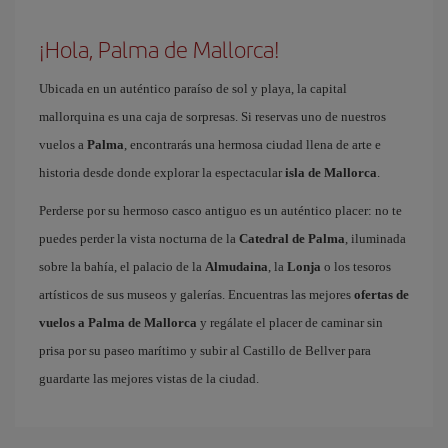
¡Hola, Palma de Mallorca!
Ubicada en un auténtico paraíso de sol y playa, la capital
mallorquina es una caja de sorpresas. Si reservas uno de nuestros
vuelos a
Palma
, encontrarás una hermosa ciudad llena de arte e
historia desde donde explorar la espectacular
isla de Mallorca
.
Perderse por su hermoso casco antiguo es un auténtico placer: no te
puedes perder la vista nocturna de la
Catedral de Palma
, iluminada
sobre la bahía, el palacio de la
Almudaina
, la
Lonja
o los tesoros
artísticos de sus museos y galerías. Encuentras las mejores
ofertas de
vuelos a Palma de Mallorca
y regálate el placer de caminar sin
prisa por su paseo marítimo y subir al Castillo de Bellver para
guardarte las mejores vistas de la ciudad.