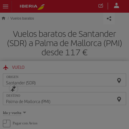
Saltar al contenido principal
Vuelos baratos
Vuelos baratos de Santander
(SDR) a Palma de Mallorca (PMI)
desde 117 €
VUELO
ORIGEN
DESTINO
Seleccione
Ida y vuelta
una
opción
Pagar con Avios