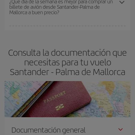
¿Qué día de la semana es mejor para comprar un
billete de avión desde Santander-Palma de
asegura el vuelo más barato.
Mallorca a buen precio?
Cualquier día de la semana puedes encontrar vuelos baratos. Las
claves para encontrar los mejores precios son
anticiparte y ser
flexible.
Lo normal es que
cuanto antes
reserves tus billetes de
Consulta la documentación que
avión más baratos te saldrán. Además, si buscas los vuelos con
las fechas y los horarios del viaje un poco abiertos, podrás
elegir
necesitas para tu vuelo
el precio más barato.
Santander - Palma de Mallorca
Documentación general