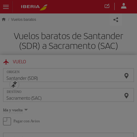
Saltar al contenido principal
Vuelos baratos
Vuelos baratos de Santander
(SDR) a Sacramento (SAC)
VUELO
ORIGEN
DESTINO
Seleccione
Ida y vuelta
una
opción
Pagar con Avios