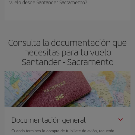
vuelo desde Santander-Sacramento?
y de que las tarifas más baratas (turista) estén disponibles o se
vayan agotando. Por eso, comprar con antelación es
fundamental
para conseguir
vuelos baratos a Santander-
En Iberia, tenemos distintas tarifas para garantizarte el mejor
Sacramento-dest
.
precio según tus necesidades de viaje. La tarifa básica, te
asegura el vuelo más barato.
Consulta la documentación que
necesitas para tu vuelo
Santander - Sacramento
Documentación general
Cuando termines la compra de tu billete de avión, recuerda