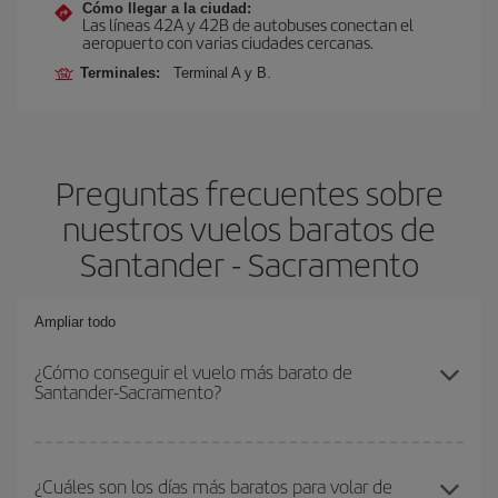
Cómo llegar a la ciudad:
Las líneas 42A y 42B de autobuses conectan el
aeropuerto con varias ciudades cercanas.
Terminales:
Terminal A y B.
Preguntas frecuentes sobre
nuestros vuelos baratos de
Santander - Sacramento
Ampliar todo
¿Cómo conseguir el vuelo más barato de
Santander-Sacramento?
Podrás ahorrar en tu billete de avión de Santander-Sacramento-
dest y conseguir el vuelo más barato si evitas temporadas altas,
¿Cuáles son los días más baratos para volar de