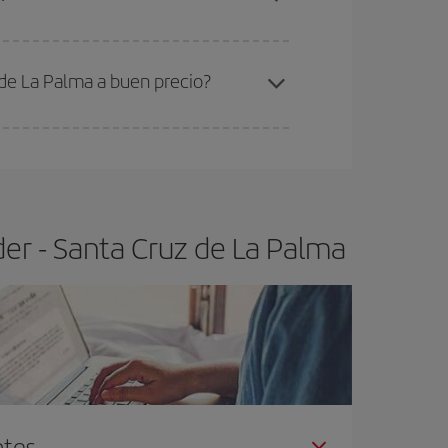
ra el vuelo más barato.
 de La Palma a buen precio?
ser flexible.
Lo normal es que
cuanto antes
 poco abiertos, podrás
elegir el precio más
er - Santa Cruz de La Palma
ntes