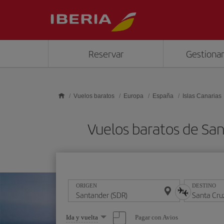
Saltar al contenido principal
Reservar
Gestionar
Vuelos baratos
Europa
España
Islas Canarias
Vuelos baratos de Sa
ORIGEN
DESTINO
Seleccione
Pagar con Avios
Ida y vuelta