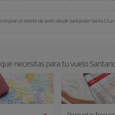
arte el mejor precio según tus necesidades de viaje. La tarifa básica, te asegu
 comprar un billete de avión desde Santander-Santa Cruz
os baratos. Las claves para encontrar los mejores precios son
anticiparte y 
drán. Además, si buscas los vuelos con las fechas y los horarios del viaje un
que necesitas para tu vuelo Santand
Preguntas frecue