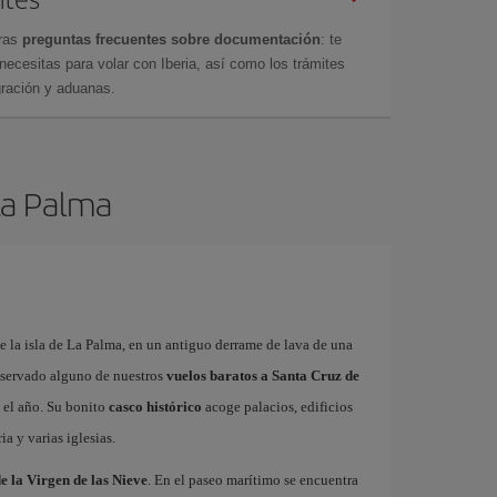
tras
preguntas frecuentes sobre documentación
: te
cesitas para volar con Iberia, así como los trámites
gración y aduanas.
 La Palma
de la isla de La Palma, en un antiguo derrame de lava de una
reservado alguno de nuestros
vuelos baratos a Santa Cruz de
 el año. Su bonito
casco histórico
acoge palacios, edificios
ia y varias iglesias.
e la Virgen de las Nieve
. En el paseo marítimo se encuentra