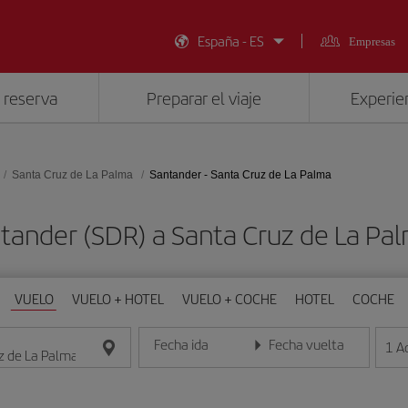
España - ES
Empresas
 reserva
Preparar el viaje
Experien
Santa Cruz de La Palma
Santander - Santa Cruz de La Palma
ntander (SDR) a Santa Cruz de La Pa
VUELO
VUELO + HOTEL
VUELO + COCHE
HOTEL
COCHE
Fecha ida
Fecha vuelta
1
A
Introduce la fecha en formato día/mes/año
Introduce la fecha en format