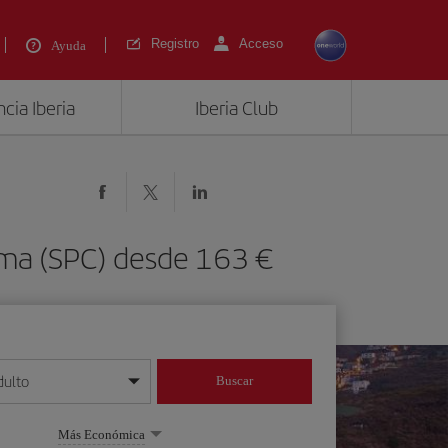
Registro
Acceso
Ayuda
cia Iberia
Iberia Club
lma (SPC) desde 163 €
dulto
Buscar
o día/mes/año
Más Económica