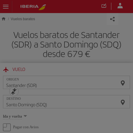
Saltar al contenido principal
Vuelos baratos
Vuelos baratos de Santander
(SDR) a Santo Domingo (SDQ)
desde 679 €
VUELO
ORIGEN
DESTINO
Seleccione
Ida y vuelta
una
opción
Pagar con Avios