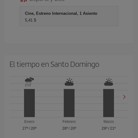
Cine, Estreno Internacional, 1 Asiento
5,41 $
El tiempo en Santo Domingo
Enero
Febrero
Marzo
27º
/
20º
28º
/
20º
29º
/
21º