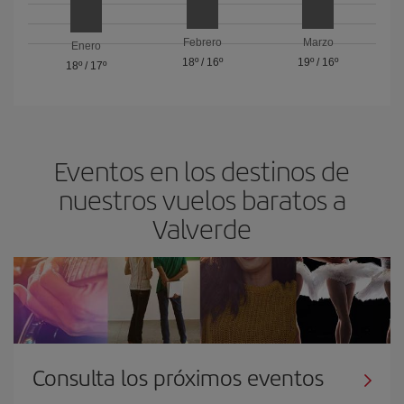
Febrero
Marzo
Enero
18º
/
16º
19º
/
16º
18º
/
17º
Eventos en los destinos de
nuestros vuelos baratos a
Valverde
Consulta los próximos eventos