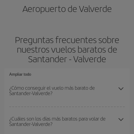
Aeropuerto de Valverde
Preguntas frecuentes sobre
nuestros vuelos baratos de
Santander - Valverde
Ampliar todo
¿Cómo conseguir el vuelo más barato de
Santander-Valverde?
Podrás ahorrar en tu billete de avión de Santander-Valverde-dest y
conseguir el vuelo más barato si evitas temporadas altas,
¿Cuáles son los días más baratos para volar de
Santander-Valverde?
compras con antelación y puedes ser flexible con las fechas y
horarios de ida y vuelta.