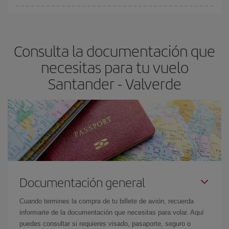
Cualquier día de la semana puedes encontrar vuelos baratos. Las
claves para encontrar los mejores precios son
anticiparte y ser
flexible.
Lo normal es que
cuanto antes
reserves tus billetes de
Consulta la documentación que
avión más baratos te saldrán. Además, si buscas los vuelos con
las fechas y los horarios del viaje un poco abiertos, podrás
elegir
necesitas para tu vuelo
el precio más barato.
Santander - Valverde
Documentación general
Cuando termines la compra de tu billete de avión, recuerda
informarte de la documentación que necesitas para volar. Aquí
puedes consultar si requieres visado, pasaporte, seguro o