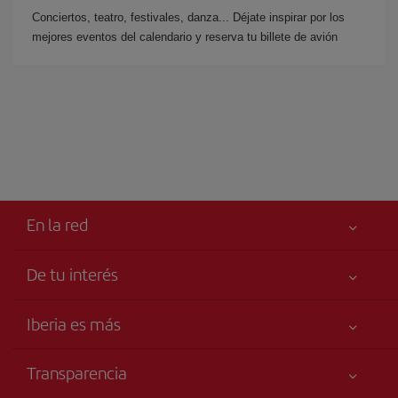
Conciertos, teatro, festivales, danza... Déjate inspirar por los
mejores eventos del calendario y reserva tu billete de avión
En la red
De tu interés
Iberia Joven
Mejor precio garantizado
Iberia es más
Tu seguridad es lo primero
Noticias y Novedades
Declaración de accesibilidad
Transparencia
Talento a bordo
Compromiso de servicio