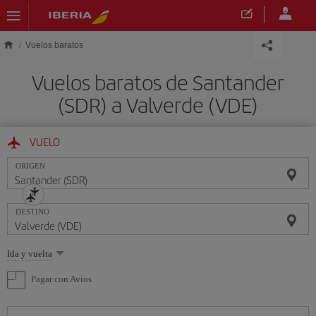
Saltar al contenido principal
Vuelos baratos
Vuelos baratos de Santander
(SDR) a Valverde (VDE)
VUELO
ORIGEN
DESTINO
Seleccione
Ida y vuelta
una
opción
Pagar con Avios