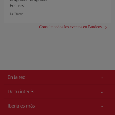
Focused
Le Fiacre
Consulta todos los eventos en Burdeos
En la red
De tu interés
Iberia Joven
Mejor precio garantizado
Iberia es más
Tu seguridad es lo primero
Noticias y Novedades