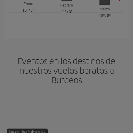
Enero
Febrero
Marzo
10º
/
3º
11º
/
3º
15º
/
5º
Eventos en los destinos de
nuestros vuelos baratos a
Burdeos
Imagen: Stas Malyarevsky