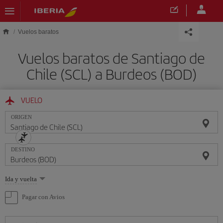
Saltar al contenido principal
Vuelos baratos
Vuelos baratos de Santiago de
Chile (SCL) a Burdeos (BOD)
VUELO
ORIGEN
DESTINO
Seleccione
Ida y vuelta
una
opción
Pagar con Avios