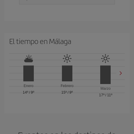
El tiempo en Málaga
Enero
Febrero
Marzo
14º
/
9º
15º
/
9º
17º
/
11º