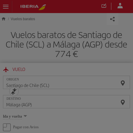
Saltar al contenido principal
Vuelos baratos
Vuelos baratos de Santiago de
Chile (SCL) a Málaga (AGP) desde
774 €
VUELO
ORIGEN
DESTINO
Seleccione
Ida y vuelta
una
opción
Pagar con Avios